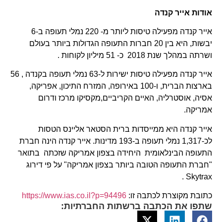
אודות אייר קנדה
אייר קנדה מפעילה טיסות ליותר מ- 220 נמלי תעופה ב-6
יבשות, היא בין 20 חברות התעופה הגדולות ביותר בעולם
ושרתה במהלך שנת 2018 כ- 51 מיליון לקוחות .
אייר קנדה מפעילה טיסות ישירות ל-63 נמלי תעופה בקנדה , 56
בארצות הברית, ו-100 באירופה, המזרח התיכון, אפריקה,
אסיה, אוסטרליה, האיים הקריביים,מקסיקו מרכז ודרום
אמריקה.
אייר קנדה היא ממייסדות ברית הסטאר אליינס הטסות
לכ-1,317 נמלי תעופה ב-193 מדינות. אייר קנדה הינה חברת
התעופה הבינלאומית היחידה בצפון אמריקה שזכתה בתואר
"חברת התעופה הטובה ביותר בצפון אמריקה" על פי דירוג
Skytrax .
כתובת מקוצרת לכתבה זו:
https://www.ias.co.il?p=94496
שתפו את הכתבה ברשתות החברתיות: