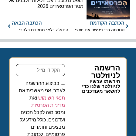
תופסים כוכב נופל: הלילות הלבנים של
מטר הפרסאידים 2026
הכתבה הקודמת
הכתבה הבאה
סנורמה בר: פגישה עם יועצי התיירות על כוס משקה
התגלה בלאי מתקדם בלהבים של מנועי רולס רויס
הרשמה
לניוזלטר
הירשמו עכשיו
בביצוע ההרשמה
לניוזלטר שלנו כדי
לאתר, אני מאשר/ת את
להשאר מעודכנים
תנאי השימוש
ואת
מדיניות הפרטיות
ומסכים/ה לקבל תכנים
ועדכונים, כולל מידע על
מבצעים וחומרים
פרסומיים, לכתובת