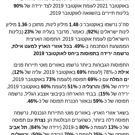
באוקטובר 2021 לעומת אוקטובר 2019 לצד ירידה של
90%
בלינות תיירים בהשוואה לאוקטובר 2019.
סה"כ נרשמו באוקטובר כ-
1.48
מיליון לינות, מתוכן כ-
1.36
מיליון
לינות ישראלים (
92%
), כאמור, מדובר בעליה של
23%
(בלינות
הישראלים) לעומת אוקטובר 2019. התפוסה הארצית
הממוצעת הסתכמה ב-
49%
.
בכל אזורי הארץ למעט אילת,
נרשמה ירידה בתפוסות ביחס לאוקטובר 2019
התפוסות הגבוהות ביותר נרשמו באזורים מוטי תיירות פנים:
אילת
כ-78% (לעומת
69%
באוקטובר 2019, עליה של
12%
),
ים המלח
עם כ-
69%
תפוסה (לעומת
73%
באוקטובר 2019,
ירידה של
5%
) ו
הרצליה
כ-
51%
(לעומת
60%
באוקטובר 2019,
ירידה של
15%
). בבתי ההארחה בקיבוצי אצבע הגליל, נרשמה
תפוסה של כ-
59%
ובאזור הכנרת תפוסה של כ-
46%.
בשאר אזורי הארץ- באזורים מוטי התיירות הנכנסת, נרשמה
תפוסה דלה ביותר, כשהערים הבולטות הן:
נצרת
עם תפוסה
של כ-
13%
לעומת כ-
80%
ב-2019 (ירידה של
84%
),
תל אביב
תפוסה של כ-
35%
לעומת כ-
70%
(ירידה של
50%
),
ירושלים