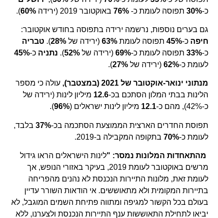
כ-
30%
תפוסה לעומת כ-
76%
באוקטובר 2019 (ירידה
60%
).
גם בערים נוספות, נרשמה ירידה בתפוסה בחודש אוקטובר:
חיפה
כ-
45%
תפוסה לעומת
63%
(ירידה של
28%
).
טבריה
כ-
33%
תפוסה לעומת כ-
69%
(ירידה של
52%
).
נתניה
כ-
45%
לעומת כ-
62%
(ירידה של
27%
).
מנתוני ינואר-אוקטובר של 2021 (במצטבר),
עולה כי מספר
הלינות בבתי המלון הסתכם בכ-
12.6
מיליון לינות (ירידה של
כ-42%), מהם כ-
12.1
מיליון לינות ישראלים (
96%
).
תפוסת החדרים הארצית הממוצעת הסתכמה בכ-
37%
בלבד,
לעומת כ-
70%
בתקופה המקבילה ב-2019.
מהתאחדות המלונות נמסר: "
לינות הישראלים הראו גידול
מרשים באוקטובר לעומת 2019, בעיקר באזורי הנופש, אך
לעומת זאת, מלונות התיירות הנכנסת לא נהנים מהפריחה
בתיירות המקומית ולא מתאוששים. אי הודאות השורר עדיין
בעולם בכל הקשור למגיפה ומתווה פתיחת השמים המוגבל, לא
יביאו לתחילת התאוששות ענף התיירות הנכנסת ולצערנו, ללא