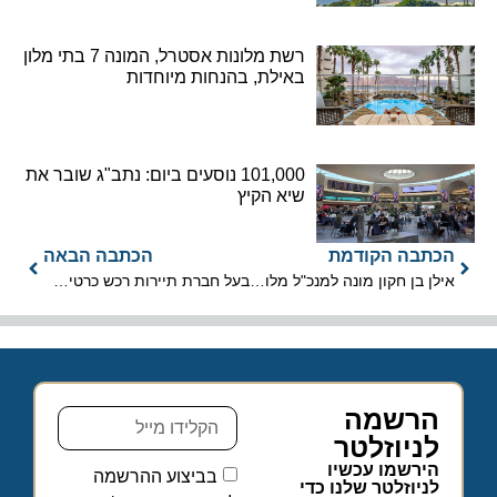
רשת מלונות אסטרל, המונה 7 בתי מלון
באילת, בהנחות מיוחדות
101,000 נוסעים ביום: נתב"ג שובר את
שיא הקיץ
הכתבה הקודמת
הכתבה הבאה
אילן בן חקון מונה למנכ"ל מלון דן תל אביב ו-LINK hotel & hub תל אביב
בעל חברת תיירות רכש כרטיסי טיסה באמצעות כרטיסי אשראי גנובים
הרשמה
לניוזלטר
הירשמו עכשיו
בביצוע ההרשמה
לניוזלטר שלנו כדי