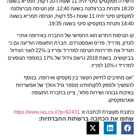
הישירה ממקסיקו סיטי יהיה 11 שעות ו-20 דקות, תמריא בשעה
18:20 ותנחת בברצלונה בשעה 12:40. זמן הטיסה מברצלונה
למקסיקו סיטי יהיה 11 שעות ו-55 דקות, הטיסה תמריא בשעה
14:40 ותנחת במקסיקו סיטי בשעה 19:35.
קו הטיסות החדש הוא החמישי של החברה באירופה אחרי
לונדון, מדריד, פריס ואמסטרדם. חברת התעופה הודיעה גם כי
תגדיל את תדירויות הטיסה למדריד ופריז ב-22% לאור הגידול
בביקושים. בשנת 2018 נרשם גידול של 17% במספר הנוסעים
למדריד ו-10% לפריז.
"אנו מחויבים לחיזוק הקשר בין מקסיקו ואירופה, בנוסף
להמשיך ולספק ללקוחותינו מספר גדל והולך של אפשרויות
באיכות גבוהה ושירות מלא", ציינו בחברת התעופה
אארומקסיקו.
כתובת מקוצרת לכתבה זו:
https://www.ias.co.il?p=92431
שתפו את הכתבה ברשתות החברתיות: