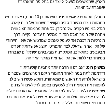
הארץ, שממשיכים לפעול ולייצר גם בתקופה המאתגרת
שעוברת על האזור.
במהלך הפסטיבל יוגש תפריט טעימות בן 10 מנות, כאשר חמש
מהמנות נוצרו במיוחד סביב הקוויאר השחור של חוות קארט,
הגדל במימיו הקרים של נחל דן. כל אחת מהמנות תציג זווית
אחרת של חומר הגלם הנדיר, ממליחות עדינה ונקייה, דרך
מינרליות מורכבת ועד לעומק טעמים שמדגיש את אופיו הייחודי
של הקוויאר הישראלי. לצד התפריט, תוצע אפשרות לתפריט
מבעבעים כחול-לבן, הכולל יינות מבעבעים ישראליים שנבחרו
במיוחד כדי ללוות את הקוויאר ואת מהלך הארוחה.
מושיק רוט:
"עבורנו זו הרבה יותר מחגיגה קולינרית, זו
הזדמנות לתת במה לאחד מחומרי הגלם המרשימים שנוצרים
בישראל ולחזק את האנשים שמאחוריו. דווקא עכשיו חשוב לנו
להפנות את תשומת הלב לעסקים בצפון, לחקלאים וליצרנים
שממשיכים לעבוד וליצור למרות כל האתגרים. אם אנחנו יכולים
לסייע באמצעות הצלחת ולהביא עוד אנשים להכיר את התוצרת
המדהימה שנוצרת בגליל, זו מבחינתנו זכות".