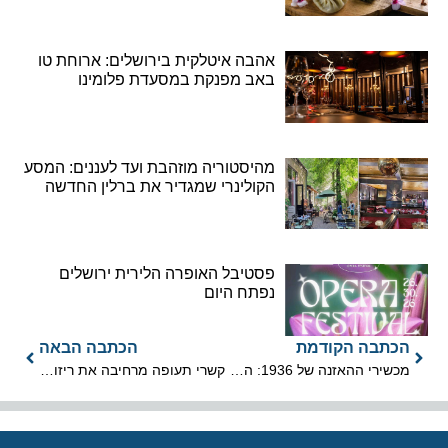
אהבה איטלקית בירושלים: ארוחת טו
באב מפנקת במסעדת פלומינו
מהיסטוריה מוזהבת ועד לעננים: המסע
הקולינרי שמגדיר את ברלין החדשה
פסטיבל האופרה הלירית ירושלים
נפתח היום
הכתבה הקודמת
הכתבה הבאה
מכשירי ההאזנה של 1936: המחברת הסודית של ועדת פיל נחשפת
קשרי תעופה מרחיבה את ריזורט היוקרה ברובניימי בירת לפלנד הפינית