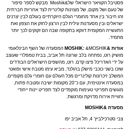
פסטיבל הקוויאר הישראלי של&Moshik מבקש לספר סיפור
של טעם ושל מקום, של מצוינות קולינרית לצד אחריות חברתית.
זהו חיבור בין אחד מחומרי הגלם היוקרתיים בעולם לבין יצרנים
ישראלים ובין מסעדנות עילית לבין הרצון לחזק את הצפון ואת
התעשייה המקומית דווקא בתקופה שבה הם זקוקים לכך יותר
מתמיד.
אודות
&MOSHIK
:
&MOSHIK המסעדה של השף הבינלאומי
מושיק רוט, נפתחה בלב שרונה תל אביב, בבית טמפלרי שעוצב
על ידי האדריכל פיצו קדם. רוט, מהשפים הישראלים הבודדים
שזכו בשני כוכבי מישלן בהולנד, מביא עימו מטבח אישי ופואטי
המשלב זיכרונות קולינריים מכל העולם עם חומרי גלם מקומיים.
במסעדה אינטימית, עם כ־20 מקומות ישיבה ומטבח פתוח,
מוגשים תפריטי טעימות מוקפדים לצד תפריט יינות ייחודי
וחוויית אירוח מדויקת ומרגשת.
מסעדת
&MOSHIK
צבי סטרכילביץ’ 4, תל אביב יפו