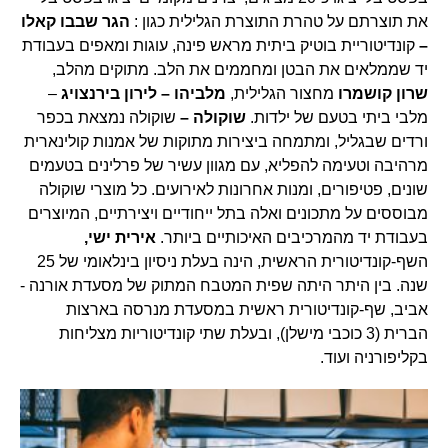
את תוצרתם על טהרת התוצרת הגלילית כגון :
הגר שבבו קאלו
–
קונדיטוריית בוטיק ביתית מראש פינה, עוגות ומאפים בעבודת
יד שממלאים את הבטן ומחממים את הלב. מתוקים מהלב,
שרון קושמרו
מחצור הגלילית,
מלביהו – לירון בירנצויג
–
מלבי ביתי בטעם של ילדות.
שוקולה –
שוקולה נמצאת בכפר
ורדים שבגליל, ומתמחה ביצירות מתוקות של אמנות קולינארית
מרהיבה וטעימה להפליא, עם מגוון עשיר של פרלינים בטעמים
שונים, פטיפורים, ומנות אחרונות לאירועים. כל מוצרי שוקולה
מבוססים על מתכונים ואלה בתל ייחודיים ויצירתיים, המיוצרים
בעבודת יד מהמרכיבים האיכותיים ביותר.
אירית ישי,
השף-קונדיטורית הראשית, הינה בעלת ניסיון בינלאומי של 25
שנה. בין היתר היתה שפית המטבח המתוק של מסעדת אורנה -
אביב, שף-קונדיטורית ראשית במסעדת מנרסה בארצות
הברית (3 כוכבי מישלן), ובעלת שתי קונדיטוריות מצליחות
בקליפורניה ועוד.