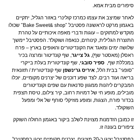
סיפורים מבית אמא.
לאחר שמיצב את עצמו כמרכז קולינרי באזור הגליל, יתקיים
באגמון מרקט לראשונה פסטיבל "Bake Sweet& shop" שכולו
מוקדש למתוקים – עוגות ודברי מאפה איכותיים על טהרת
התוצרת הגלילית, קינוחים, כנאפה ושוקולד. הפסטיבל יימשך
שלושה ימים ומאגד את הקונדיטורים והאופים בארץ – פרח
ראסלן (מאסטר שף),
גל צייגר
, שף קונדיטור ומרצה בכיר
במכללת שף,
ספיר סובגי
, שף קונדיטורית בעלת בייקרי
"סופגי" בבית הלל,
איריס גרינשפן
שף קונדיטורית / תזונאית
בריאה ועוד רבים. לצד שפע דוכנים של יצרנים מקומיים, יוכלו
המבקרים ליהנות ממגוון סדנאות עם שפים וקונדיטורים
מובילים, מופע חי של דמויות רחוב, קיר צילום, טיסת תצפית
בכדור פורח, הצגות, ומופע מוזיקלי סוחף של אלי ומפעל
השוקולד.
זו כמובן הזדמנות מצוינת לשלב ביקור באגמון החולה השוקק
ציפורים בעונה זו.
בפסטיבל יציגו כ-20 מציגים, יצרנים מקומיים יציגו בפסטיבל