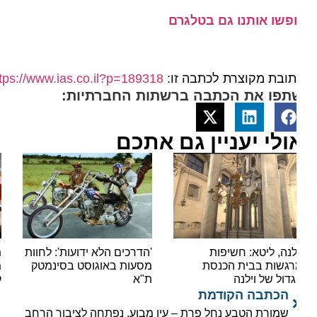
פשו אותנו גם בטלגרם
ובת מקוצרת לכתבה זו:
https://www.ias.co.il?p=189318
תפו את הכתבה ברשתות החברתיות:
ולי יעניין גם אתכם
לנה, ליטא: חשיפות
'הדרכים הלא ידועות': לחוות
מסעד
גשות בבית הכנסת
מסעות באוגוסט בסינמטק
מטייל
דול של וילנה
ת"א
קולינ
הכתבה הקודמת
שמורת הטבע נחל פרת – עין מבוע, נפתחה לציבור הרחב