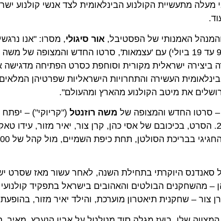
עלה מתעשיית הקולנוע הבינלאומית לצד אנשי קולנוע ישראלי
נהל האמנותי של הפסטיבל,
אור סיגולי
, מסרו: "אנו נרגשים 
המהדורה ה-43 של פסטיבל הקולנוע הבינלאומי ירושלים (9 עד 19 ביולי) עם 'עצמאות', סרטו החדש והמצופ
יצירה ישראלית מקורית וסוחפת כסרט הפתיחה מדגישה את מ
אומית העשירה והתחרויות הישראליות שפרטיהן המלאים יתפר
לים את מיטב הקולנוע מהארץ ומהעולם".
טו החדש והמצופה של
משה רוזנטל
סטיבל, שתתקיים בין התאריכים 9 עד 19 ביולי 2026. הסרט, בכיכובם של אסי כהן, קרן צור, יאיר מזור, עיד
אורבך
נדנס היוקרתי בתחילת השנה, לאחר עשור מאז שסרט ישראלי
ר – שחקנית תיאטרון מוערכת, והילד יאיר מזור, בהופעת בכו
י בר המצווה שלו, בועז מגלה סוד מטלטל על אביו הנערץ, מאיר. הק