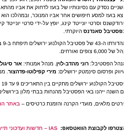
ניים נסדק עם נסיונותיו של בועז לדחוק את אביו מהתא המש
צא בועז למסע חיפושים אחר אביו המנוכר, ובמהלכו הוא נא
ודקשנס וסרטי יונייטד קינג, יופץ על-ידי סרטי יונייטד קינג.
ב
פסטיבל סאנדנס
היוקרתי.
מהדורתו 
של 6,000 צופים ואורחים.
נהל הפסטיבל:
רוני מהדב-לוין
. מנהל אמנותי:
אור סיגולי
. מ
ווק ופרסום סינמטק ירושלים:
מירי קפילוטו-פדהצור
. מנהלת
 השנה ייהנו באי הפסטיבל מהנחות בבתי מלון בירושלים ומה
טים מלאים, מועדי הקרנה והזמנת כרטיסים –
באתר הרשמי
צטרפו לקבוצת הוואטסאפ:
IAS – חדשות ועדכוני תיירות מהארץ ומהעולם