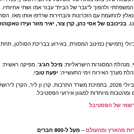
פחתי ולהפוך ל"גבר של הבית" עבור אמו ושתי אחיותיו. תש
לץ להתעמת עם הזכרונות והבחירות שרדפו אותו מאז. הסרט ב
כיכובם של אסי כהן, קרן צור, יאיר מזור ועידו טאקוהוקרן 
ה-43 של פסטיבל הקולנוע ירושלים תיפתח ב-9 ביולי (חמישי) כמיטב המסורת, באירוע בבריכת הסולטן
נהלת המסגרות הישראליות:
מיכל חג'ג'
. מפיקה ראשית:
אלה
 מערך האירוח וימי התעשייה:
יפעת טובי
.
פסטיבל הקולנוע ירושלים מתקיים בין התאריכים 9 עד 19 ביולי 2026, בתמיכת משרד התרבות, קרן ון ליר, ה
טבות מיוחדות למגוון אירועי הפסטיבל.
 של הפסטיבל
–
מעל ל-800 חברים