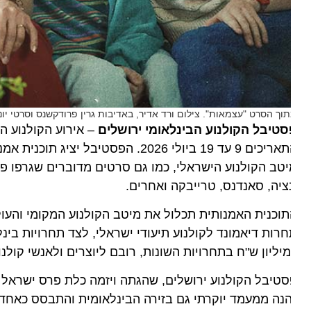
וך הסרט "עצמאות". צילום ורד אדיר, באדיבות גרין פרודקשנס וסרטי יונייטד ק
סטיבל הקולנוע הבינלאומי ירושלים
התאריכים 9 עד 19 ביולי 2026. הפסטיב
טב הקולנוע הישראלי, כמו גם סרטים מדוברים שגרפו פרסים
ציה, סאנדנס, טרייבקה ואחרים.
וכנית האמנותית תכלול את מיטב הקולנוע המקומי והעולמי, ב
רות דיאמונד לקולנוע תיעודי ישראלי, לצד תחרויות בינלאומי
יליון ש"ח בתחרויות השונות, רובם ליוצרים ולאנשי קולנוע 
טיבל הקולנוע ירושלים, שהגתה ויזמה כלת פרס ישראל ומי