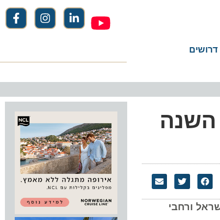
שים
השנה
ל ורחבי