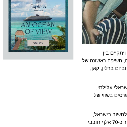
והוותיק בישראל, יציין השנה את מהדורתו ה-43 ויתקיים בין
לם, חשיפה ראשונה של
ברלין, קאן,
י עלילתי,
ם בשווי של
וב בישראל,
נהנה ממעמד יוקרתי גם בזירה הבינלאומית והתבסס כאחד מפסטיבלי הקולנוע המובילים בעולם. בפסטיבל צפויים לבקר כ-70 אלף חובבי