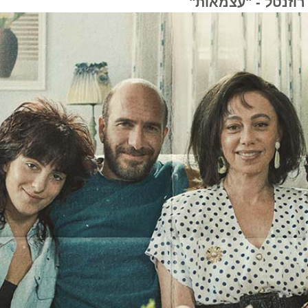
טל - "עצמאות"