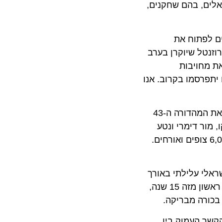
ם, בהם שחקנים,
לפתוח את
ה של משה רוזנטל שיוקרן בערב
חויבות
סמו בקרוב. אנו
("קריוקי") – יפתח את המהדורה ה-43
ו טאקו, מור דימרי ונטע
, יוקרן בבכורה ישראלית ב-9 ביולי באירוע הפתיחה החגיגי בבריכת הסולטן, תחת כיפת השמיים, מול קהל של 6,000 צופים ואורחים.
 עלילתי באורך
מלא השתתף בפסטיבל האמריקאי. בסרט מככבים אסי כהן – מהשחקנים הבולטים והאהובים בישראל בתפקיד קולנועי ראשון מזה 15 שנה,
רה מבריקה.
שר העמוק בין