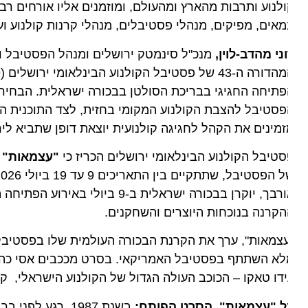
לנוע ותרבות מהארץ ומהעולם, ומוזמנים אליו אורחים רבי מ
אים, מפיקים, מנהלי פסטיבלים, מנהלי קרנות קולנוע ועוד.
ני מהדב-לוין,
מנכ"ל סינמטק ירושלים ומנהל הפסטיבל והמ
תיחה החגיגי בבריכת הסולטן בבכורה ישראלית. הבחירה ב
סטיבל להצבת הקולנוע המקומי בחזית, לצד התוכנית הבינל
מינים את הקהל לחגיגה קולנועית יוצאת דופן שתביא לירוש
טיבל הקולנוע הבינלאומי ירושלים הכריז כי
"עצמאות"
– סר
של הפ
קרנה בנוכחות היוצרים והשחקנים.
צמאות", ערך את הקרנת הבכורה העולמית שלו בפסטיבל סא
דו טאקו – הכוכב העולה הגדול של הקולנוע הישראלי, קרן צו
ל
"עצמאות",
הסרט הפותח:
בשנת 1987, רגע לפנ