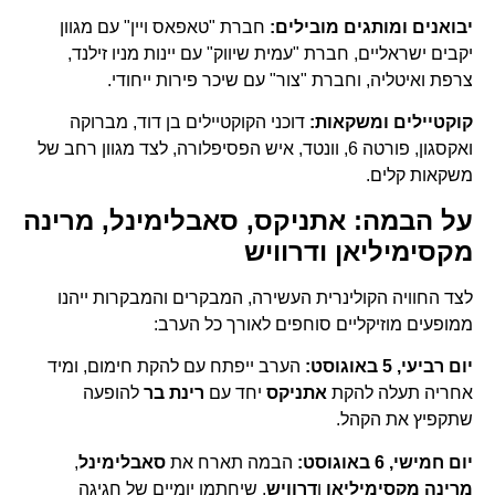
יבואנים ומותגים מובילים:
חברת "טאפאס ויין" עם מגוון
יקבים ישראליים, חברת "עמית שיווק" עם יינות מניו זילנד,
צרפת ואיטליה, וחברת "צור" עם שיכר פירות ייחודי.
קוקטיילים ומשקאות:
דוכני הקוקטיילים בן דוד, מברוקה
ואקסגון, פורטה 6, וונטד, איש הפסיפלורה, לצד מגוון רחב של
משקאות קלים.
על הבמה: אתניקס, סאבלימינל, מרינה
מקסימיליאן ודרוויש
לצד החוויה הקולינרית העשירה, המבקרים והמבקרות ייהנו
ממופעים מוזיקליים סוחפים לאורך כל הערב:
יום רביעי, 5 באוגוסט:
הערב ייפתח עם להקת חימום, ומיד
אחריה תעלה להקת
אתניקס
יחד עם
רינת בר
להופעה
שתקפיץ את הקהל.
יום חמישי, 6 באוגוסט:
הבמה תארח את
סאבלימינל
,
מרינה מקסימיליאן
ו
דרוויש
, שיחתמו יומיים של חגיגה