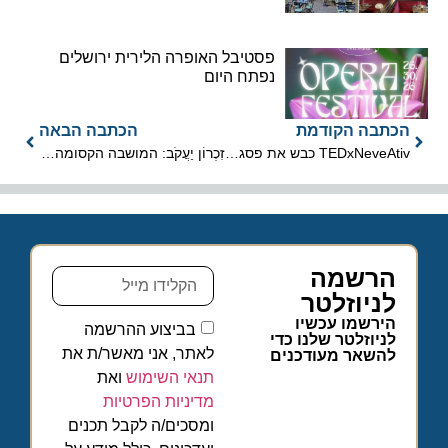
פסטיבל האופרה הלירית ירושלים
נפתח היום
הכתבה הקודמת
הכתבה הבאה
TEDxNeveAtiv כבש את פסגת החרמון
זִכְרוֹן יַעֲקֹב: המושבה הקסומה שמציעה היסטוריה ומורשת, טבע ונוף
הרשמה
לניוזלטר
הירשמו עכשיו
בביצוע ההרשמה
לניוזלטר שלנו כדי
לאתר, אני מאשר/ת את
להשאר מעודכנים
תנאי השימוש
ואת
מדיניות הפרטיות
ומסכים/ה לקבל תכנים