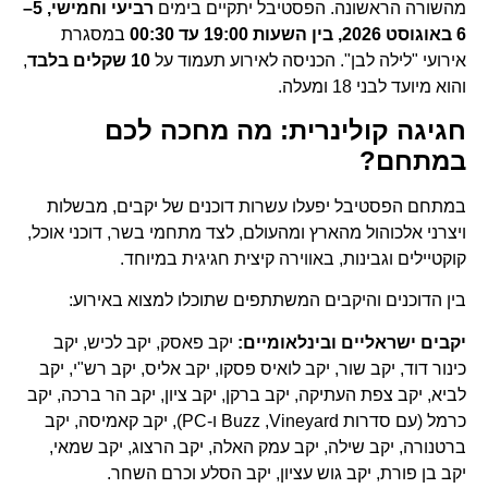
מהשורה הראשונה. הפסטיבל יתקיים בימים
רביעי וחמישי, 5–
6 באוגוסט 2026, בין השעות 19:00 עד 00:30
במסגרת
אירועי "לילה לבן". הכניסה לאירוע תעמוד על
10 שקלים בלבד
,
והוא מיועד לבני 18 ומעלה.
חגיגה קולינרית: מה מחכה לכם
במתחם?
במתחם הפסטיבל יפעלו עשרות דוכנים של יקבים, מבשלות
ויצרני אלכוהול מהארץ ומהעולם, לצד מתחמי בשר, דוכני אוכל,
קוקטיילים וגבינות, באווירה קיצית חגיגית במיוחד.
בין הדוכנים והיקבים המשתתפים שתוכלו למצוא באירוע:
יקבים ישראליים ובינלאומיים:
יקב פאסק, יקב לכיש, יקב
כינור דוד, יקב שור, יקב לואיס פסקו, יקב אליס, יקב רש"י, יקב
לביא, יקב צפת העתיקה, יקב ברקן, יקב ציון, יקב הר ברכה, יקב
כרמל (עם סדרות Buzz ,Vineyard ו-PC), יקב קאמיסה, יקב
ברטנורה, יקב שילה, יקב עמק האלה, יקב הרצוג, יקב שמאי,
יקב בן פורת, יקב גוש עציון, יקב הסלע וכרם השחר.