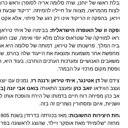
לת ראשו של יוחנן, שרה סלומה אריה לסופרן וראש כרות, 
צות מהמראה, מצווה על חייליו להמיתה. "ריקוד שבעת הצעיפי
ראן, בהפקה זו הריקוד אינו רק רגע של פיתוי, אלא אקט פ
פקה זו של האופרה הישראלית:
בבימויו של איתי טיראן ובנ
או למוזיקה של שטראוס עולם מלא יופי ואימה, שבו חושניו
יה המלך. פרשנותו של טיראן, דמותה של סלומה היא אנושית
חפשת אחר משמעות ומוצאת את הייעוד שלה בהרס, שנועד לי
שאבים האנושיים ומערכות הערכים הוחרבו, בעוד היא, השמש
פסת מקום מרכזי על הבמה".
צידם של
דן אטינגר, איתי טיראן
ו
רננה רז
, נמנים עם יוצרי
צב הווידאו
יואב כהן
ומעצב התאורה
בואנו אבי יונה (במבי)
אב כהן מפיחה רוח חיים בדמותו של הירח והופכת אותו לנו
שניות, איום ומסתורין נשזרים זה בזה.
חת היצירות החשובות: