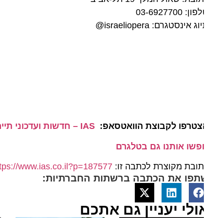
ון: 03-6927700
ג אינסטגרם: israeliopera@
צטרפו לקבוצת הוואטסאפ:
IAS – חדשות ועדכוני תיירות מהארץ ומהעולם
פשו אותנו גם בטלגרם
ובת מקוצרת לכתבה זו:
https://www.ias.co.il?p=187577
תפו את הכתבה ברשתות החברתיות:
ולי יעניין גם אתכם