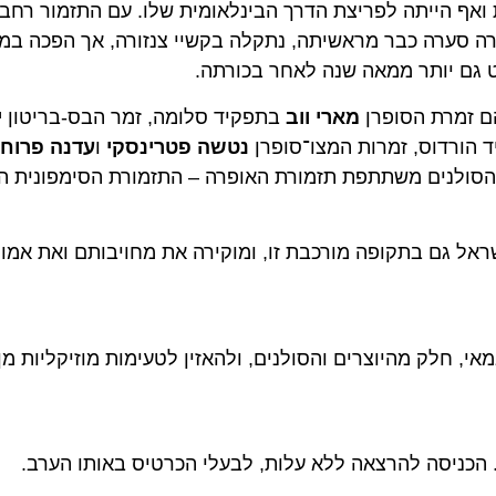
אף הייתה לפריצת הדרך הבינלאומית שלו. עם התזמור רחב-ה
ערה כבר מראשיתה, נתקלה בקשיי צנזורה, אך הפכה במהירו
 יותר ממאה שנה לאחר בכורתה.
מרת הסופרן
מארי ווב
בתפקיד סלומה, זמר הבס-בריטון
יונו
דוס, זמרות המצו־סופרן
נטשה פטרינסקי
ו
עדנה פרוחניק
ב
נים משתתפת תזמורת האופרה – התזמורת הסימפונית הישרא
 גם בתקופה מורכבת זו, ומוקירה את מחויבותם ואת אמונתם
ק מהיוצרים והסולנים, ולהאזין לטעימות מוזיקליות מן האו
יסה להרצאה ללא עלות, לבעלי הכרטיס באותו הערב.