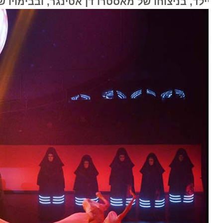
יילד, בניצוחו של מאסטרו דן אטינגר, ובבימויו של א