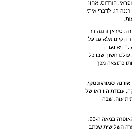
 הורדוס, אחוז
 רז. לדברי איתי
יראן ורננה רז
קיים אלא גם על
יא נערה
ם חשוך שבו כל
כתוצאה מכך
נה סמורגונסקי
,
בודת הווידאו של
עזה, שבה
מאז בכורתה בדרזדן בשנת 1905 נחשבת "סלומה" לאחת היצירות החשובות בהיסטוריה של האופרה במאה ה-20.
וס. זוהי האופרה השלישית שכתב