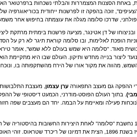
באחת הסצנות המצמררות והבלתי נשכחות ברפרטואר האופראי.
ם", זוכה בהפקה זו לפרשנות ייחודית בכוריאוגרפיה של רננה
ולחני, שדרכו סלומה מגלה את עוצמתה בחיפוש אחר משמעות.
יצוחו של דן אטינגר, מציעה פרשנות בימתית מרתקת ליצירה. ט
ת הופכת לאלימות, ובו סלומה קוראת תיגר לא רק על הסדר ה
 מאוד. "סלומה היא שמש בעולם ללא שמש", אומר טיראן. "ה
צור בנייה מחדש ותיקון. העולם שבו היא מתקיימת הוא עול
, מהווה את מקור אורו של הירח מהשתקפותה בו, ונוכחותו 
 ההפקה גם מעצב התפאורה
ערן עצמון
, מעצבת התלבושות
אור
. בתוך העולם הפוסט-מודרני, הכמעט דיסטופי של ההפקה, ע
כחות פעילה ומאיימת על הבמה. יחד הם מעצבים שפה חזותית 
המחזה "שלומית" מאת אוסקר ויילד, שהוצג לראשונה בפריז בשנת 1896, הצית את דמיונו של ריכרד שטרא