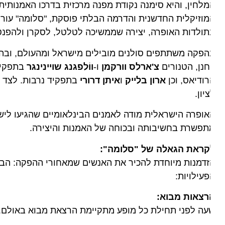
לחין, והיא סימנה נקודת מפנה מרכזית בדרכו האמנותית ו
וזיקלית החדשנית והדרמה הבלתי פוסקת, "סלומה" עוררה ס
ולדות האופרה, יצירה שממשיכה לטלטל, לסקרן ולהפנט גם
הפקה משתתפים סולנים מובילים מישראל ומהעולם, ובהם ז
חנן, הטנורים
צ'ארלס וורקמן
ו-
ווֹלפגנג שויינינגר
בתפקיד הור
ודיאס, וכן
ארון בלייק
ו
איתן דרורי
בתפקיד נרבות. לצד הסול
יון.
ופרה הישראלית מודה לאמנים הבינלאומיים שהגיעו לישראל
תפשרת בחשיבותה ובכוחה של האמנות והיצירה.
קראת הגאלה של "סלומה":
דמנות מיוחדת להכיר את האנשים שמאחורי ההפקה: הבמאי, חל
עילויות:
רצאות מבוא:
ה לפני תחילת כל מופע מתקיימת הרצאת מבוא באולם. הכנ