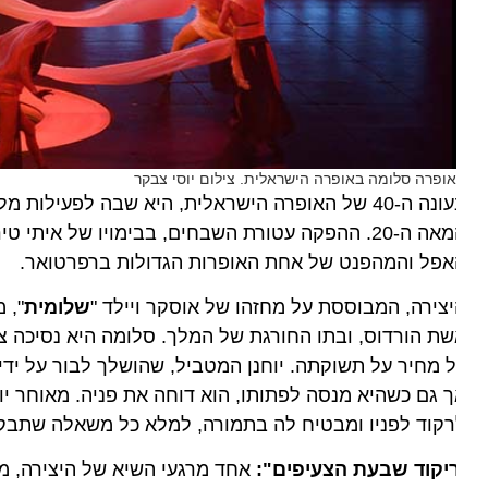
ופרה סלומה באופרה הישראלית. צילום יוסי צבקר
40 של האופרה הישראלית, היא שבה לפעילות מלאה עם
המאה ה-20. ההפקה עטורת השבחים, בבימויו של איתי
אפל והמהפנט של אחת האופרות הגדולות ברפרטואר.
צירה, המבוססת על מחזהו של אוסקר ויילד "
שלומית
", מתר
ת הורדוס, ובתו החורגת של המלך. סלומה היא נסיכה צעירה
 מחיר על תשוקתה. יוחנן המטביל, שהושלך לבור על ידי הו
 גם כשהיא מנסה לפתותו, הוא דוחה את פניה. מאוחר יותר
רקוד לפניו ומבטיח לה בתמורה, למלא כל משאלה שתבקש.
יקוד שבעת הצעיפים":
אחד מרגעי השיא של היצירה, מוביל