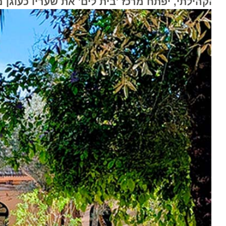
הילתי, יפתח מרכז 'בית לים' את שעריו כעוגן מרכזי של ה