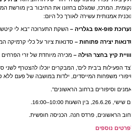
ומית. המרכז, שמגלם בחזונו את החיבור בין מורשת המושבה
כנית אמנותית עשירה לאורך כל היום:
ערוכת פופ-אפ בגלריה –
השקת התערוכה "בא לי קיטש" של
דנאות יצירה פתוחות –
סדנאות ציור על כלי קרמיקה המיועד
ויית קיץ בחצר הוילה –
מכירה מיוחדת של זרי הפרחים מבית
ד הפעילות ב'בית לים', המבקרים יוכלו להצטרף לשני סיורי
פורי משפחות המייסדים, ילדות במושבה של פעם ללא טלפונים
מנים וסיפורים ברחוב הראשונים".
שי, 26.6.26, בין השעות 10:00–16:00.
וב הראשונים, פרדס חנה. הכניסה חופשית.
פרטים נוספים