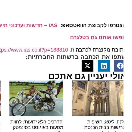
צטרפו לקבוצת הוואטסאפ:
IAS – חדשות ועדכוני תיירות מהארץ ומהעולם
פשו אותנו גם בטלגרם
ובת מקוצרת לכתבה זו:
https://www.ias.co.il?p=188810
תפו את הכתבה ברשתות החברתיות:
ולי יעניין גם אתכם
לנה, ליטא: חשיפות
'הדרכים הלא ידועות': לחוות
מסעד
גשות בבית הכנסת
מסעות באוגוסט בסינמטק
מטייל