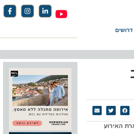
שים
האירוע