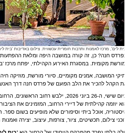
ית לים', מרכז לאמנות ותרבות חומרית עכשווית. צילום באדיבות 'בית לים'
רדס חנה? כן, זה קורה במושבה היפה ומלאת ההפתעות. רחו
ורשת מקומית. במסגרת האירוע הקהילתי, יפתח מרכז 'בית לי
יקי המושבה, אמנים מקומיים, סיורי מורשת, מוזיקה חיה, או
 הקהל להכיר את הלב הפועם של פרדס חנה דרך האנשים, ה
ביום שישי, ה-26 ביוני 2026, ילבש רחוב ה
א יוזמה קהילתית של דיירי הרחוב, המזמינים את הציבור הרח
סטוריה, אוכל ביתי וסיפורים שלא מופיעים בשום ספר. המבקר
כני צילום, תכשיטים, ציור, צורפות, עיצוב, יצירה ואמנות ר
ק בלתי נפרד מהמרקם הייחודי של הרחוב הוא
'
בית לים
' –