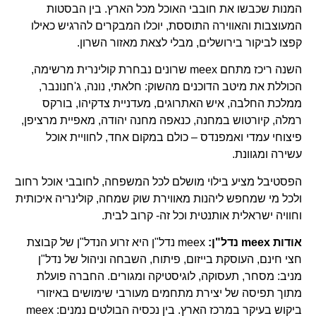
המנות שכבשו את חובבי האוכל מכל הארץ. בין הבסטות
המעוצבות והאווירה התוססת, יוכלו המבקרים להרגיש כאילו
קפצו לביקור בירושלים, מבלי לצאת מאזור השרון.
השנה ריכז מתחם meex שרונים נבחרת קולינרית מרשימה,
הכוללת את מיטב הדוכנים מהשוק: חלאתי, נונה, ג'חנונבר,
ממלכת החלבה, איש האתרוגים, מעדניית צדקיהו, בורקס
רמלה, קיורטוש במחנה, כנאפה מחנה יהודה, מאפיית מרציפן,
פיצוחי עמדי ואמפנדס – כולם במקום אחד, לחוויית אוכל
עשירה ומגוונת.
הפסטיבל מציע בילוי מושלם לכל המשפחה, לחובבי אוכל רחוב
ולכל מי שמחפש ליהנות מאווירת שוק שמחה, קולינריה איכותית
וחוויה ישראלית אותנטית וכל זה- קרוב לבית.
אודות
meex
נדל"ן:
meex נדל"ן היא זרוע הנדל"ן של קבוצת
חצי חינם, העוסקת בייזום, פיתוח, השבחה וניהול של נדל"ן
מניב: מסחר, תעסוקה, לוגיסטיקה ומגורים. החברה פועלת
מתוך תפיסה של יצירת מתחמים מעורבי שימושים באיזורי
ביקוש בעיקר במרכז הארץ. בין נכסיה הבולטים נמנים: meex