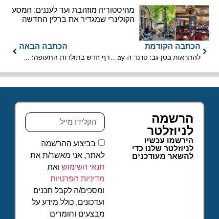
מהיסטוריה מוזהבת ועד לעננים: המסע
הקולינרי שמגדיר את ברלין החדשה
הכתבה הקודמת
הכתבה הבאה
להתראות בטן-גב: טרנד ה-Skilliday כובש את המטיילים הישראלים
דף חדש בתולדות התעופה: מטוס של ארקיע נחת לראשונה בקוטב הצפוני
הרשמה
לניוזלטר
הירשמו עכשיו
בביצוע ההרשמה
לניוזלטר שלנו כדי
לאתר, אני מאשר/ת את
להשאר מעודכנים
תנאי השימוש
ואת
מדיניות הפרטיות
ומסכים/ה לקבל תכנים
ועדכונים, כולל מידע על
מבצעים וחומרים