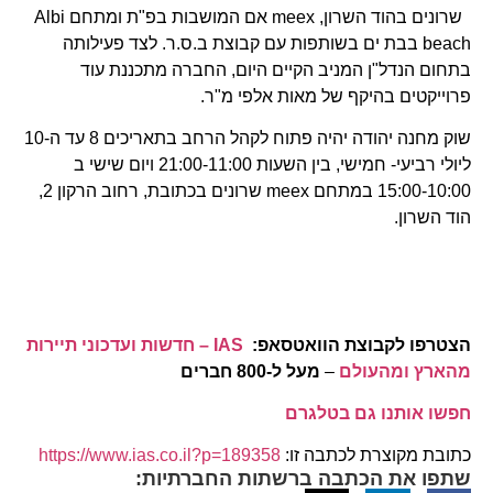
שרונים בהוד השרון, meex אם המושבות בפ"ת ומתחם Albi
beach בבת ים בשותפות עם קבוצת ב.ס.ר. לצד פעילותה
בתחום הנדל"ן המניב הקיים היום, החברה מתכננת עוד
פרוייקטים בהיקף של מאות אלפי מ"ר.
שוק מחנה יהודה יהיה פתוח לקהל הרחב בתאריכים 8 עד ה-10
ליולי רביעי- חמישי, בין השעות 21:00-11:00 ויום שישי ב
15:00-10:00 במתחם meex שרונים בכתובת, רחוב הרקון 2,
הוד השרון.
הצטרפו לקבוצת הוואטסאפ:
IAS – חדשות ועדכוני תיירות
מהארץ ומהעולם
–
מעל ל-800 חברים
חפשו אותנו גם בטלגרם
כתובת מקוצרת לכתבה זו:
https://www.ias.co.il?p=189358
שתפו את הכתבה ברשתות החברתיות: