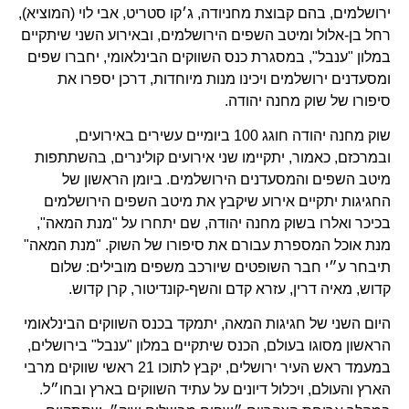
ירושלמים, בהם קבוצת מחניודה, ג׳קו סטריט, אבי לוי (המוציא),
רחל בן-אלול ומיטב השפים הירושלמים, ובאירוע השני שיתקיים
במלון "ענבל", במסגרת כנס השווקים הבינלאומי, יחברו שפים
ומסעדנים ירושלמים ויכינו מנות מיוחדות, דרכן יספרו את
סיפורו של שוק מחנה יהודה.
שוק מחנה יהודה חוגג 100 ביומיים עשירים באירועים,
ובמרכזם, כאמור, יתקיימו שני אירועים קולינרים, בהשתתפות
מיטב השפים והמסעדנים הירושלמים. ביומן הראשון של
החגיגות יתקיים אירוע שיקבץ את מיטב השפים הירושלמים
בכיכר ואלרו בשוק מחנה יהודה, שם יתחרו על "מנת המאה",
מנת אוכל המספרת עבורם את סיפורו של השוק. "מנת המאה"
תיבחר ע״י חבר השופטים שיורכב משפים מובילים: שלום
קדוש, מאיה דרין, עזרא קדם והשף-קונדיטור, קרן קדוש.
היום השני של חגיגות המאה, יתמקד בכנס השווקים הבינלאומי
הראשון מסוגו בעולם, הכנס שיתקיים במלון "ענבל" בירושלים,
במעמד ראש העיר ירושלים, יקבץ לתוכו 21 ראשי שווקים מרבי
הארץ והעולם, ויכלול דיונים על עתיד השווקים בארץ ובחו״ל.