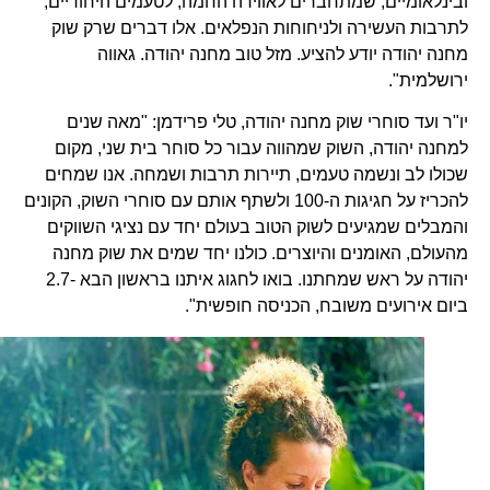
ובינלאומיים, שמתחברים לאווירה החמה, לטעמים היחודיים,
לתרבות העשירה ולניחוחות הנפלאים. אלו דברים שרק שוק
מחנה יהודה יודע להציע. מזל טוב מחנה יהודה. גאווה
ירושלמית".
יו"ר ועד סוחרי שוק מחנה יהודה, טלי פרידמן: "מאה שנים
למחנה יהודה, השוק שמהווה עבור כל סוחר בית שני, מקום
שכולו לב ונשמה טעמים, תיירות תרבות ושמחה. אנו שמחים
להכריז על חגיגות ה-100 ולשתף אותם עם סוחרי השוק, הקונים
והמבלים שמגיעים לשוק הטוב בעולם יחד עם נציגי השווקים
מהעולם, האומנים והיוצרים. כולנו יחד שמים את שוק מחנה
יהודה על ראש שמחתנו. בואו לחגוג איתנו בראשון הבא -2.7
ביום אירועים משובח, הכניסה חופשית".