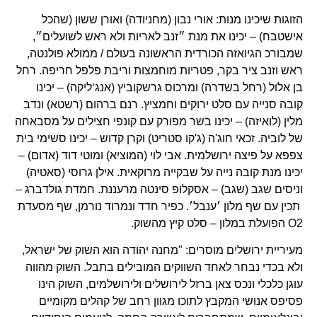
הזוגות שיכינו מנות: אורי נבון (מחניודה) ואורן ששון (שהכל
אישטבח) – יכינו את מנת ״זנב לאריות ולא ראש לשועלים״,
שמבורכ הגיואזה הכורדית הראשונה בעולם / ממולא פולנטה,
ראש וזנב ציר בקר, פטריות מוחמצות וריבת פלפל חריפה. רחל
בן אלול (רחל בשדרה) ומרכוס גרשקוביץ (אנג‘ליקה) – יכינו
קובה סנייה עם סלט ירוקים וחמציץ. רנם ברהום (רשטא) ונדב
מלין (לואיזה) – יכינו בשר מפורק עם קונפי חצילים על מסבאחה
של לוביה. זכאי חוג'ה (ג'קו סטריט) וקרן קדוש – יכינו סשימי בית
צפפא על פיצה ירושלמית. אבי לוי (המוציא) ומוטי דוד (אדום) –
יכינו מנת קובה נייה על שבקייה מרוקאית. אילן גרוסי (סאטיה)
וניסים שגב (שגב) – אסקלופ סינטה מרעננת. חמדת גולדברג –
תכין עם שף מלון ׳ענבל׳. כפיר חדד ונמרוד נורמן, שף מסעדת
O2 הפועלת במלון – סלט קיץ מהשוק.
מעיריית ירושלים מוסרים: "מחנה יהודה הוא השוק של ישראל,
ולא בכדי נבחר לאחד השווקים המובילים בתבל. השוק מהווה
עוגן כלכלי ונכס צאן ברזל לירושלים ולירושלמים, השוק הינו
פסיפס אנושי המקבץ לתוכו מגוון רחב של קהלים מקומיים