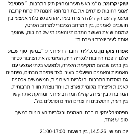
שוקי קרומר,
מ״מ ראש העיר ומחזיק תיק התרבות
:
״פסטיבל
'אמני רחובות פותחים את בתיהם' הוא הזמנה להיכרות קרובה
ומעמיקה עם הקהילה היוצרת בעיר. זהו מפגש בלתי אמצעי בין
תושבים לאמנים, בין המרחב הציבורי למרחב הפרטי,
שממחיש את העושר התרבותי והאמנותי של רחובות, שהופך
אותה לעיר יוצרת ויצירתית".
אפרת צוקרמן,
מנכ"לית החברה העירונית: ״במשך סוף שבוע
שלם הופכת רחובות לגלריה חיה, המזמינה את הציבור לסיור
בין בתים שבהם מתקיימת היצירה, ולמפגש בלתי אמצעי עם
האמניות והאמנים הפועלים בעיר. לצד פתיחת הבתים, נפתחים
גם מוסדות התרבות והגלריות העירוניות, המשמשים אכסניה
לאמנות וליצירה מקומית וארצית, ויחד נוצרת חוויה תרבותית,
המחברת בין יצירה, קהילה ומרחב עירוני, ומחזקת את הקשר
בין העיר, התושבים והיוצרים החיים ופועלים בה".
הפסטיבל יתקיים בבתי האמנים ובגלריות העירוניות במשך
סופ"ש אחד:
יום חמישי, 14.5.26, בין השעות: 21:00-17:00