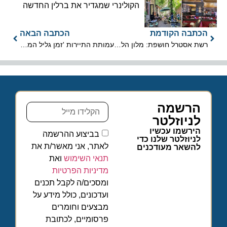
הקולינרי שמגדיר את ברלין החדשה
הכתבה הקודמת
הכתבה הבאה
רשת אסטרל חושפת: מלון הלואו-קוסט החדש באילת ייקרא MOLO
עמותת התיירות 'זמן גליל המערבי' מזמינה הציבור בחג השבועות
הרשמה
לניוזלטר
הירשמו עכשיו
בביצוע ההרשמה
לניוזלטר שלנו כדי
לאתר, אני מאשר/ת את
להשאר מעודכנים
תנאי השימוש
ואת
מדיניות הפרטיות
ומסכים/ה לקבל תכנים
ועדכונים, כולל מידע על
מבצעים וחומרים
פרסומיים, לכתובת