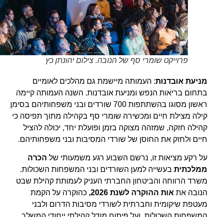
פרוייקט שומרי סף של הנובה. צילום יהונתן כץ
מניעת אובדנות
: העמותה מיישמת גם מהלכים לאומיים
בתחום בריאות הנפש ומניעת אובדנות. השנה העמותה קיימה
ראשון מסוגו בהשתתפות 700 שורדים ובני משפחותיהם בסימן
קילה מצילת חיים ומכשירה שומרי סף בקהילה מתוך תפיסה כי
קהילה חזקה, שמזהה מצוקה בזמן ופועלת יחד, יכולה להציל
חיים ולחזק את החוסן של שורדי המסיבות ובני משפחותיהם.
על רקע מציאות זו, נרשם השבוע רגע משמעותי של
הכרה
ממלכתית
בעשייה למען השורדים ובני המשפחות השכולות.
משרד הרווחה והביטחון החברתי העניק לעמותת קהילת שבט
הנובה את
אות ההוקרה לשנת 2026,
כהוקרה על הקמת
מעטפת שיקומית וחברתית לשורדי מסיבות הדרום ולבני
המשפחות השכולות, ועל פיתוח מודל קהילתי ייחודי המשלב