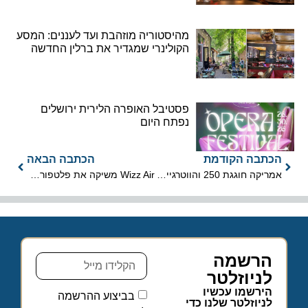
מהיסטוריה מוזהבת ועד לעננים: המסע
הקולינרי שמגדיר את ברלין החדשה
פסטיבל האופרה הלירית ירושלים
נפתח היום
הכתבה הקודמת
הכתבה הבאה
אמריקה חוגגת 250 והווטרגייט עדיין משדר דרמה
Wizz Air משיקה את פלטפורמת ה-AI החדשה WIZZ HOLIDAYS
הרשמה
לניוזלטר
הירשמו עכשיו
בביצוע ההרשמה
לניוזלטר שלנו כדי