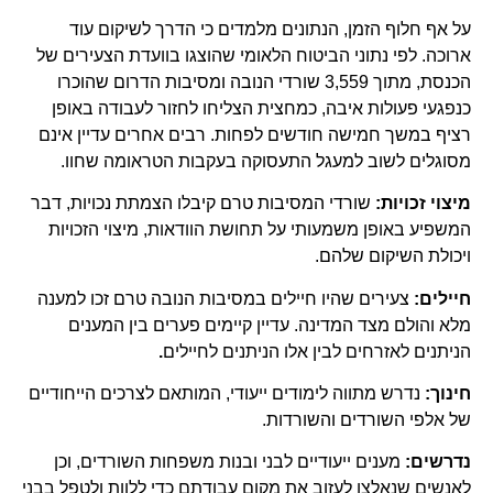
על אף חלוף הזמן, הנתונים מלמדים כי הדרך לשיקום עוד
ארוכה. לפי נתוני הביטוח הלאומי שהוצגו בוועדת הצעירים של
הכנסת, מתוך 3,559 שורדי הנובה ומסיבות הדרום שהוכרו
כנפגעי פעולות איבה, כמחצית הצליחו לחזור לעבודה באופן
רציף במשך חמישה חודשים לפחות. רבים אחרים עדיין אינם
מסוגלים לשוב למעגל התעסוקה בעקבות הטראומה שחוו.
מיצוי זכויות
:
שורדי המסיבות טרם קיבלו הצמתת נכויות, דבר
המשפיע באופן משמעותי על תחושת הוודאות, מיצוי הזכויות
ויכולת השיקום שלהם.
חיילים
:
צעירים שהיו חיילים במסיבות הנובה טרם זכו למענה
מלא והולם מצד המדינה. עדיין קיימים פערים בין המענים
הניתנים לאזרחים לבין אלו הניתנים לחיילים
.
חינוך
:
נדרש מתווה לימודים ייעודי, המותאם לצרכים הייחודיים
של אלפי השורדים והשורדות.
נדרשים:
מענים ייעודיים לבני ובנות משפחות השורדים, וכן
לאנשים שנאלצו לעזוב את מקום עבודתם כדי ללוות ולטפל בבני