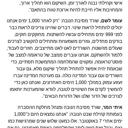
אישי וקהילתי נבנה לאורך זמן. השיקום הוא תהליך ארוך,
והמחויבות אליו חייבת להיות ארוכת טווח בהתאם".
עומר לשם,
שורד מסיבת הנובה: "רק לאחר 1,000 ימים אנחנו
יכולים להתחיל לראות שינוי. דברים שהיינו צריכים לראות כבר
לפני 999 ימים מתחילים עכשיו להשתנות. מחוקקים חוקים,
בודקים מחדלים, גוזרים משמעויות ומתחילים להקשיב לצרכים
שעולים מהשטח. השורדים לאט לאט מתייצבים, חוזרים לעבוד,
ללמוד ולהשתקם. אנחנו עוברים ממצב של טראומה למצב של
פוסט־טראומה, ומקווים שהמלחמה המתמשכת תסתיים, כדי
שבאמת יהיה אפשר להתחיל תהליך שיקום מלא, גם עבור
השורדים וגם עבור המדינה כולה. גם מערכות המדינה עברו
זעזוע עמוק במהלך 1,000 הימים האחרונים, ואנחנו כאן כדי
להמשיך לקדם את השינויים לטובה, לוודא שהמערכות יותאמו
לצרכים של הדור שלנו ושל הדורות הבאים".
איתי המר,
שורד מסיבת הנובה ומנהל מחלקת ההסברה
בעמותת קהילת שבט הנובה: "אנחנו נמצאים היום כ־1,000
ימים אחרי 7 באוקטובר. אלו כמעט שלוש שנים שמרגישות כמו
נצח, ובכל זאת קשה לומר שהמלחמה באמת מאחורינו. גם אם