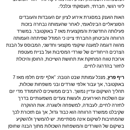
ליווי רגשי, חברתי, תעסוקתי וכלכלי.
האות הוענק במסגרת אירוע לציון יום העובדות והעובדים
הסוציאליים הבינלאומי, לאחר שהעמותה נבחרה בזכות
פעילותה החדשנית והמקצועית מאז 7 באוקטובר. במשרד
הרווחה והביטחון החברתי ציינו כי המודל שפיתחה העמותה
מהווה דוגמה למענה שיקומי מקצועי וחדשני, המבוסס על הבנת
הצרכים הייחודיים של שורדי המסיבות ועל בניית מעטפת
ארוכת טווח המחזקת את תחושת השייכות, החוסן והיכולת
לחזור בהדרגה לחיים.
ריף פרץ,
מנכל עמותת שבט הנובה: "אלף ימים חלפו מאז 7
באוקטובר, אך עבור אלפי שורדים ובני משפחות שכולות,
תהליך השיקום עדיין נמשך. רבים ממשיכים להתמודד מדי יום
עם השלכות האירועים, ולעשות צעדים משמעותיים בדרך
לחזרה לחיים, לעבודה, למשפחה ולשגרה. אות ההוקרה
שקיבלנו ממשרד הרווחה הוא כבוד גדול, אך גם תזכורת לכך
שהמחויבות לשיקום אינה מסתיימת. יש להמשיך ולהשקיע
בשיקום של השורדים והמשפחות השכולות מתוך הבנה שחוסן