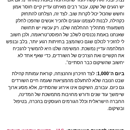
יש רגעים של שקט, עבור רבים מאיתנו עדיין קיים חוסר אמון
וחשש שהכול יכול לקרות שוב. לצד זה, הצלחנו להתחזק
כקהילה, לבנות לעצמנו עוגנים ולהכיר אנשים שהפכו לחלק
משמעותי מתהליך ההחלמה שלנו. רק עכשיו יש תחושה
שאנחנו באמת נכנסים לשלב של הפוסט־טראומה, ולכן חשוב
לי להזכיר לכולם שגם כשהמצב בחזיתות רגוע יותר, בלב ובנפש
המלחמה עדיין נמשכת. המשימה שלנו היא להמשיך להנכיח
את הקשיים ואת הצרכים של השורדים, כדי שאף אחד לא
יחשוב שהשיקום כבר הסתיים".
ביום ה־1,000:
לצד הזיכרון וההנצחה, קוראת עמותת קהילת
שבט הנובה שלא להתעלם מהמציאות שעמה חיים השורדים
גם כיום. עבורם, השיקום אינו אירוע שהסתיים, אלא מסע ארוך
שיימשך עוד שנים ודורש מחויבות מתמשכת של המדינה,
החברה הישראלית וכלל הגורמים העוסקים בהכרה, בטיפול
ובשיקום.