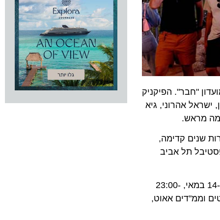
 "חבר". הפיקניק
ראל אהרוני, גיא
מראש.
שנים קדימה,
פסטיבל תל אביב
הקרנבל השמח של עיריית תל אביב-יפו ומועדון "חבר" חוזר לשבור את הרעב הישראלי עם ארבעה ימים (שני-חמישי, 14-11 במאי, 23:00-
וממ"דים אאוט,