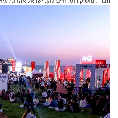
חבר". מושיק רוט, חיים כהן, ישראל אהרוני, גיא גמ