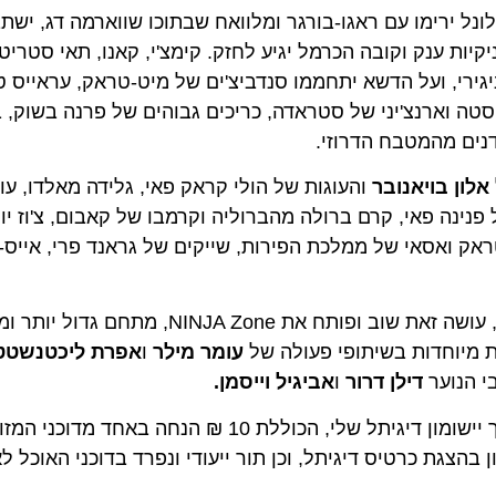
נל ירימו עם ראגו-בורגר ומלוואח שבתוכו שווארמה דג, ישתבח
ענק וקובה הכרמל יגיע לחזק. קימצ'י, קאנו, תאי סטריט פוד
ירי, ועל הדשא יתחממו סנדביצ'ים של מיט-טראק, עראייס טלה,
וארנצ'יני של סטראדה, כריכים גבוהים של פרנה בשוק, בריוש
 מהמטבח הדרוזי.
ן בויאנובר
והעוגות של הולי קראק פאי, גלידה מאלדו, עוגיות
ה פאי, קרם ברולה מהברוליה וקרמבו של קאבום, צ'וז יור קו
אק ואסאי של ממלכת הפירות, שייקים של גראנד פרי, אייס-בול 
נינג'ה, מותג העל שכובש את המטבח, עושה זאת שוב ופותח את NINJA Zone, מ
יוחדות בשיתופי פעולה של
עומר מילר
ו
אפרת ליכטנשטט, קו
נוער
דילן דרור
ו
אביגיל וייסמן.
מחזיקות ומחזיקי דיגיתל ייהנו מהטבה בלעדית דרך יישומון דיגיתל שלי, הכוללת 10 ₪ הנחה 
 כבר מהשעה 17:00 ביום הראשון בהצגת כרטיס דיגיתל, וכן תור ייעודי ונפרד בדוכני האוכל ל