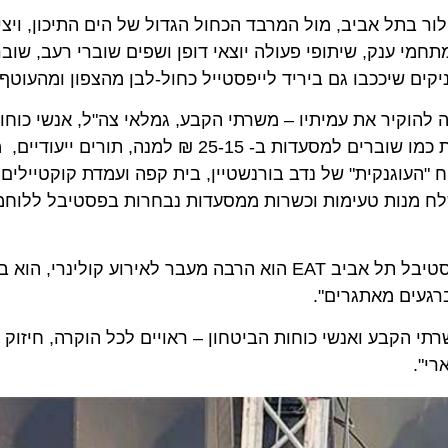
תל אביב, מול המרבד הכחול הגדול של הים התיכון, ויציע אי
י ענק, שיתופי פעולה יוצאי דופן ושפים שוברי רעב, שוברי ש
ם שיככבו גם ביריד לייפסטייל כחול-לבן מהצפון ומהעוטף.
ר את עמיתיו – משרתי הקבע, גמלאי צה"ל, אנשי כוחות הבי
עוגנקית" של נדב בורנשטיין, בית קפה ועמדת קוקטיילים. בנו
 מנות טעימות וכשרות ממסעדות נבחרות בפסטיבל ללוחמים ב
סגנית ראש העירייה ומחזיקת תיק התרבות: "פסטיבל תל אביב EAT הוא הרבה מעבר לאירוע קולינר
ים מאתגרים".
 הקבע ואנשי כוחות הביטחון – ראויים לכל הוקרה, חיזוק והע