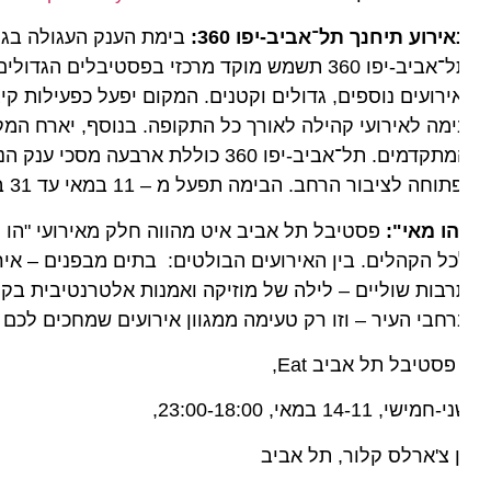
ירוע תיחנך תל־אביב-יפו 360:
בימת הענק העגולה בגן צ’א
ירועים נוספים, גדולים וקטנים. המקום יפעל כפעילות קיצית
המתקדמים. תל־אביב-יפו 360 כוללת ארבעה
חה לציבור הרחב. הבימה תפעל מ – 11 במאי עד 31 ביולי 2026, בהובלת המחלקה למופעים של עיריית תל־אביב-יפו.
הו מאי":
פסטיבל תל אביב איט מהווה חלק מאירועי "הו מאי" 
בות שוליים – לילה של מוזיקה ואמנות אלטרנטיבית בקריית 
חבי העיר – וזו רק טעימה ממגוון אירועים שמחכים לכם ולכ
פסטיבל תל אביב Eat,
חמישי, 14-11 במאי, 23:00-18:00,
 צ'ארלס קלור, תל אביב