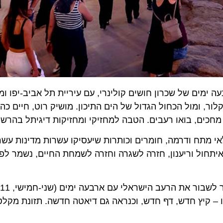
ם של שכרון חושים קולינרי, עם עיריית תל אביב-יפו ומועדון
ומול הכחול הגדול של הים התיכון. מושיק רוט, חיים כהן, יש
כים, בואו רעבים. הטבה למחזיקי ומחזיקות דיגיתל בהרשמה 
מתח ודרמה, חומרים וכותרות שיעסיקו עשרות מדינות עשרות 
צופה הזה, שכולו איתחול וריענון, חזרה לשגרה וחזרה לשמחת החיים, נשמר ל
ו – קיץ חדש, דף חדש, וכנראה גם דיאטה חדשה. תזונת מקלטים 