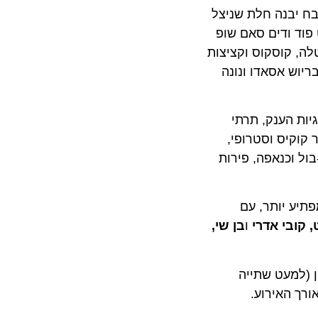
 יבנה חלת שניצל
 ודים סאם שופ
 קוסקוס וקציצות
 אסאדו ונונה
 הענק, תרתי
קיס וסטרופי,
וכנאפה, פירות
תחם גדול יותר ומפתיע יותר, עם
בי אדרי
ו
בן שי,
באחד מדוכני המזון (למעט שתייה
אורך האירוע.