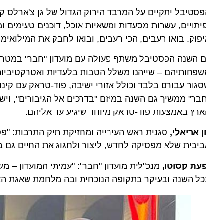
סטיבל יתקיים על המרבד הירוק הגדול של גן צ'ארלס קלור ב
יתויים, עשרות מסעדות ומשאיות אוכל, דוכנים טעימים ומתחמ
פוק. בואו רעבים, הכי רעבים, ובואו לחבק את המילואימניקי
 השנה הפסטיבל משתף פעולה עם מועדון "חבר" במטרה להוקי
גור עבורם בלבד וכולל אזורי ישיבה, פוד-טראק עם קינוח "ה
בר" ממשיך גם השנה במיזם "בדרכים אל הגיבורים", וישלח
רץ באמצעות פוד-טראק מיוחד שיגיע עד אליהם.
 אריאלי,
יבית שלא מפסיקה לחדש, ליצור ולחגוג את החיים גם ברגע
פעת קסוטו,
מנכ"לית מועדון "חבר": "עמיתי המועדון – משרתי
ל השנה ובעיקר בתקופה הנוכחית ובה מלחמת שאגת הארי".