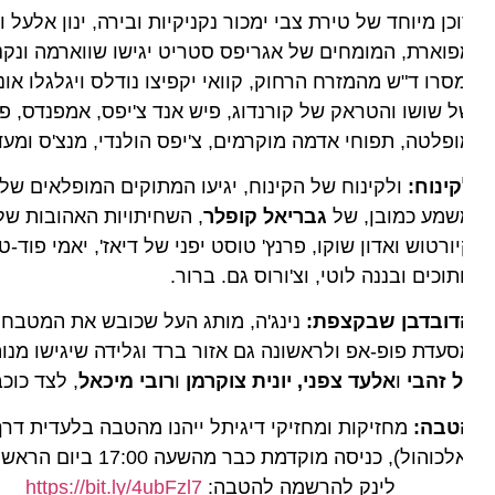
כן מיוחד של טירת צבי ימכור נקניקיות ובירה, ינון אלעל ולו
וארת, המומחים של אגריפס סטריט יגישו שווארמה ונקניקיות 
סרו ד"ש מהמזרח הרחוק, קוואי יקפיצו נודלס ויגלגלו אוניג
 שושו והטראק של קורנדוג, פיש אנד צ'יפס, אמפנדס, פסטה 
פלטה, תפוחי אדמה מוקרמים, צ'יפס הולנדי, מנצ'ס ומעדנים
ינוח:
ולקינוח של הקינוח, יגיעו המתוקים המופלאים של
אלו
שמע כמובן, של
גבריאל קופלר
, השחיתויות האהובות של פנינ
ורטוש ואדון שוקו, פרנץ' טוסט יפני של דיאז', יאמי פוד-טר
וכים ובננה לוטי, וצ'ורוס גם. ברור.
דובדבן שבקצפת:
עדת פופ-אפ ולראשונה גם אזור ברד וגלידה שיגישו מנות מ
ל זהבי
ו
אלעד צפני, יונית צוקרמן
ו
רובי מיכאל
, לצד כוכבי ה
טבה:
ואלכוהול), כניסה מוקדמת
ינק להרשמה להטבה:
https://bit.ly/4ubFzl7