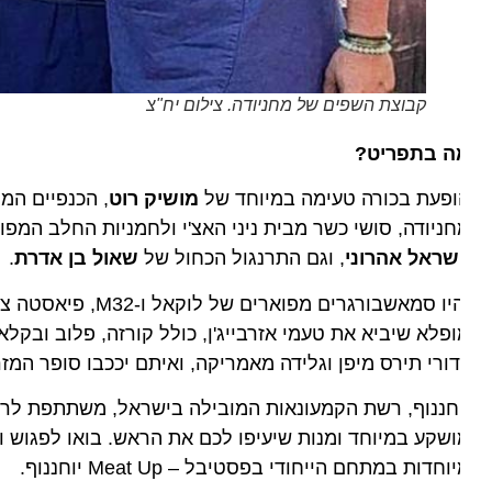
קבוצת השפים של מחניודה. צילום יח"צ
ה בתפריט?
ופעת בכורה טעימה במיוחד של
מושיק רוט
, הכנפיים המיתולו
ניודה, סושי כשר מבית ניני האצ'י ולחמניות החלב המפורס
שראל אהרוני
, וגם התרנגול הכחול של
שאול בן אדרת
.
ו סמאשבורגרים מפוארים של לוקאל ו-M32, פיאסטה צבעונית של מקסיקנה, חוויה גלובלית של
פלא שיביא את טעמי אזרבייג'ן, כולל קורזה, פלוב ובקלאוות
ורי תירס מיפן וגלידה מאמריקה, ואיתם יככבו סופר המזרח הב
וחננוף, רשת הקמעונאות המובילה בישראל, משתתפת לראשו
שקע במיוחד ומנות שיעיפו לכם את הראש. בואו לפגוש ולא
וחדות במתחם הייחודי בפסטיבל – Meat Up יוחננוף.