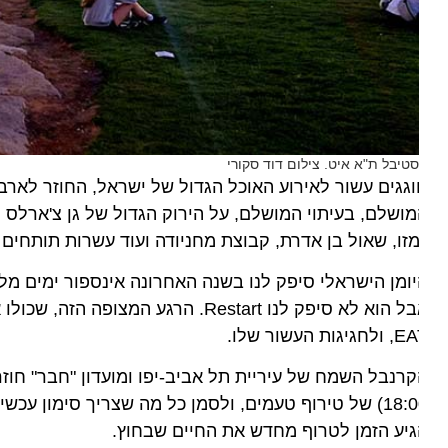
טיבל ת"א איט. צילום דוד סקורי
גגים עשור לאירוע האוכל הגדול של ישראל, החוזר לארבעה ימי
ושלם, בעיתוי המושלם, על הירוק הגדול של גן צ'ארלס קלור, 
זו, שאול בן אדרת, קבוצת מחניודה ועוד עשרות תותחים מח
ומן הישראלי סיפק לנו בשנה האחרונה אינספור ימים מלאי 
אבל הוא לא סיפק לנו Restart. הרגע המ
חגיגות העשור שלו.
18:00) של טירוף טעמים, ולסמן כל מה שצריך סימון עכשי
יע הזמן לטרוף מחדש את החיים שבחוץ.