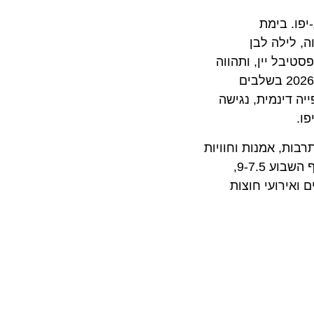
 בימת
ומסיבת הגאווה, לילה לבן
ל יין, ותהווה
בימה לאירועי קהילה לאורך כל התקופה. בנוסף, יארח המקום שידורים מיוחדים, כמו גמר האירוויזיון ומשחקי המונדיאל 2026 בשלבים
יה דינמית, נגישה
, אמנות וחוויות
לכל הקהלים. בין האירועים הבולטים: בתים מבפנים – אירוע האדריכלות והארכיטקטורה הגדול בישראל שמתקיים בסוף השבוע 9-7.5,
רועי חוצות