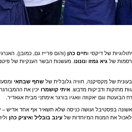
גיות של דיקסי ו
חיים כהן
(והום פרייז גם, כמובן). האנרגיה 
מות של
גיא גמזו
ו
נונונו
. מעשנות הבשר הענקיות של פיטמאס
שחף שבתאי
ומסעדת פופ
 מתוקות ודביקות מדבש.
איתי קושמרו
ועטת וגם יאקוזה וואגיו בורגר אימתני מבית אגאדיר.
נה בפסטיבל ועושה כניסה שלא תשאיר אף אחד אדיש – עם
כול את המנות המיוחדות של
עינב בובליל
ו
איציק כהן
וליהנות