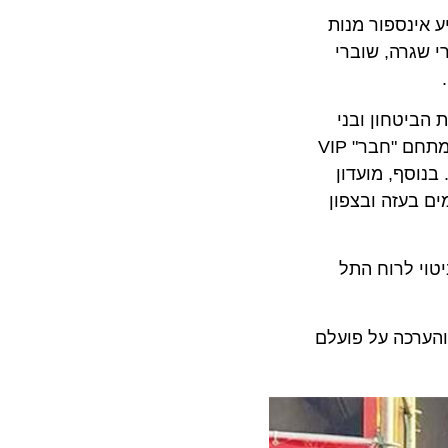
נספור מנות
גרה, שוברי
טחון ובני
משפחותיהם – שייהנו משלל הטבות בלעדיות ואטרקטיביות כמו שוברים למסעדות ב- 25-15 ₪ למנה, תורים ייעודיים, מתחם "חבר" VIP
סף, מועדון
עזה ובצפון
י, הוא ביטוי לרוח התל
רכה על פועלם