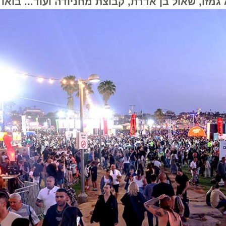
זו, שאול בן אדרת, קבוצת מחניודה ועוד... בואו רע