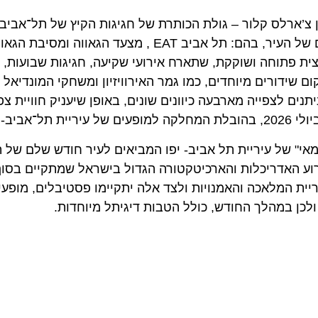
רלס קלור – גולת הכותרת של חגיגות הקיץ של תל־אביב-יפו.
תל־אביב-יפו 360 תשמש מוקד מרכזי בפסטיבלים הגדולים של העיר, בהם: תל אביב EAT , מצעד הגאווה 
 פתוחה ושוקקת, שתארח אירועי שקיעה, חגיגות שבועות, פסטיב
 מסכי ענק הניתנים לצפייה מארבעה כיוונים שונים, באופן שיעניק חוויית צפי
של עיריית תל אביב- יפו המביאים לעיר חודש שלם של תרבות
המלאכה והאמנויות ולצד אלה יתקיימו פסטיבלים, מופעים ואי
ן במהלך החודש, כולל הטבות דיגיתל מיוחדות.