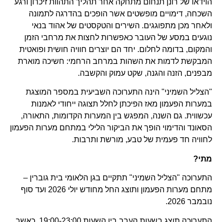
הוידאו של רונן תנחום מתחקה אחר תהליך התהוות זיכרון ורגע
השכחה, דימויים מופשטים אשר הופכים בהדרגה לתמונה
ולאחר מכן מתפוגגים. השירים והטקסטים של אהוד בנאי
נוגעים במסע של העובר כאפשרות לחצות את מרחבי הזמן
והמקום, בדומה לחלום. יחד הם יוצרים חוויה חושית ופואטית
המבקשת לדמות את השהות במרחב הרחמי: חשיכה מוארת
מבפנים, הזנה והגנה, שקט עמוק והקשבה.
"הצליל השמיני" הינה התערוכה השביעית במספר המוצגת
במערות הפעמון מאז הפיכתן לחלל תצוגה ייחודי לאמנות
עכשווית. גם השנה, המפגש בין המערות הקדומות, התאורה,
הסאונד והדימוי הופך את הביקור הלילי במתחם מערות הפעמון
לחוויה חד פעמית של טבע, מורשת ותרבות.
מתי?
התערוכה "הצליל השמיני" תתקיים בגן הלאומי בית גוברין –
מתחם מערות הפעמון ותוצג החל מחודש יולי 2026 ועד סוף
נובמבר 2026.
התערוכה תוצג בשעות הערב בין השעות 19:00-23:00, כאשר