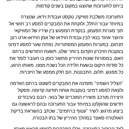
ביחס לתערוכות שהוצגו במקום בשנים קודמות.
התערוכה משלבת מוזיקה, טקסט ועבודת וידאו, שנוצרה
במיוחד עבור החלל, ולוקחת את המבקרים למסע רב חושי אל
תוך מערות הפעמון. בנקודת המפגש בין שיריו של המוזיקאי
והיוצר אהוד בנאי לבין עבודת הוידאו של אמן הוידאו-ארט רונן
תנחום, במערות הפעמון המסתוריות, נפתח שער למסע דמיוני
בעקבות הזיכרון הקדום ביותר שלנו, תשעת החודשים ברחם
האם. במסורות שונות ההיריון מתואר כזמן בו העובר לומד את
כל סודות היקום ובשעת הלידה הכל נשכח ממנו. מאותו הרגע,
כל מפגש, חלום, התבוננות, הם חלק ממסע של היזכרות.
"הצליל השמיני" מזמינה את המבקרים לשוטט ברחם האדמה
ולצאת למסע דמיוני בעקבות אותה תודעה קדומה. פסקול
היצירה מורכב משיריו המוכרים של בנאי, רובם בעיבודים
חדשים שהוקלטו במיוחד עבור התערוכה ובהם לראשונה גם
ביצוע מרגש, לשיר "עטוף ברחמים", שכתב בהשראת בדיקת
האולטרה סאונד במהלך ההיריון של בתו הבכורה.
לצד הביקור בתערוכה, יוכלו המבקרים להזמין מראש מארזי