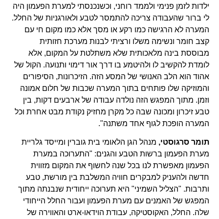
ילדות לזמן פנימי ולממד רוחני, וכשנכנסתי למערת הפעמון היה
לי ברור שהעבודה צריכה להתמסר לטבע ולאורגניות של החלל.
המערה לא הרגישה כמו רקע או מסך אלא כמו מקום חי עם
קצב חומר ונשימה משלו ורציתי לבנות מערכת חזותית
מבוססת בינה מלאכותית שלא משתלטת על המקום, אלא
לומדת להקשיב לו ולהיטמע בו דרך אור דימוי ותנועה. הקול של
אהוד הוא הלב האנושי של המסע הזה. הזיכרונות, הסיפורים
והמוזיקה שלו פותחים בתוך המערה שכבות של חלום אמונה
וזמן. מתוך המפגש הזה נולדה עבודה של ארבעים דקות, בין
טבע זיכרון ומכונה שבה כל מקרן מחזיק נקודת מבט אחרת וכל
המערה הופכת לגוף אחד משתנה".
תומר סרגוסטי,
מנהל הגן הלאומי בית גוברין ומייסד גלריית
מערת הפעמון ברשות הטבע והגנים: "התערוכה במערת
הפעמון מאפשרת לנו בכל שנה לחשוף את המקום מזווית
חדשה ולהעניק למבקרים חוויה המשלבת בין מורשת, טבע
ותרבות. "הצליל השמיני" היא תערוכה ייחודית שנבנתה מתוך
המפגש של האמנים עם מערת הפעמון ועבור החלל הייחודי
שלה. החלל, האקוסטיקה, עבודת הוידאו-ארט והאווירה של