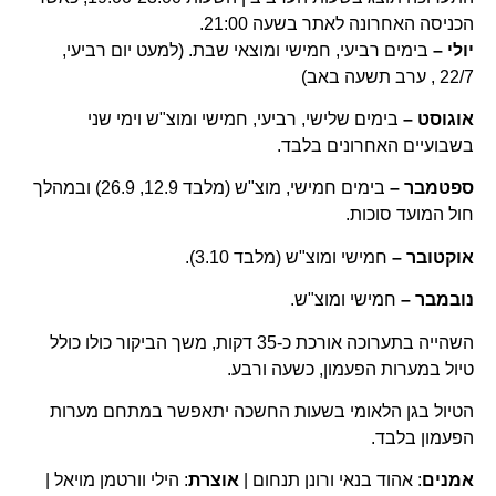
הכניסה האחרונה לאתר בשעה 21:00.
יולי –
בימים רביעי, חמישי ומוצאי שבת. (למעט יום רביעי,
22/7 , ערב תשעה באב)
אוגוסט
–
בימים שלישי, רביעי, חמישי ומוצ"ש וימי שני
בשבועיים האחרונים בלבד.
ספטמבר
–
בימים חמישי, מוצ"ש (מלבד 12.9, 26.9) ובמהלך
חול המועד סוכות.
אוקטובר –
חמישי ומוצ"ש (מלבד 3.10).
נובמבר –
חמישי ומוצ"ש.
השהייה בתערוכה אורכת כ-35 דקות, משך הביקור כולו כולל
טיול במערות הפעמון, כשעה ורבע.
הטיול בגן הלאומי בשעות החשכה יתאפשר במתחם מערות
הפעמון בלבד.
אמנים
: אהוד בנאי ורונן תנחום |
אוצרת
: הילי וורטמן מויאל |