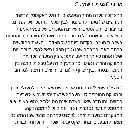
אודות "הצליל השמיני":
התערוכה נולדה מתוך המפגש בין החלל האקוסטי והחזותי
המרשים של מערות הפעמון, לבין עולמות התוכן של השניים.
בחיבור בין הטקסטים והשירים המוכרים של בנאי לאמנות
הווידאו המופשטת של תנחום, נפתח שער למסע דמיוני ומהפנט
בעקבות הזיכרון הקדום ביותר של האדם – תשעת החודשים
ברחם האם, המרחב שבו נטמן הפוטנציאל לרגשות ולחוויות
שילוו אותנו לאורך החיים. המפגש בין המערה הקדומה,
המוזיקה והוידאו ארט יוצר כמעין חוויה על טבעית, הנעה בין
המוכר לנסתר, בין זיכרון לחלום ובין העולם החיצוני למרחב
הפנימי.
"הצליל השמיני", מתייחס אל מה שנמצא מעבר למעגלי הזמן
והמוזיקה המוכרים לנו. מעבר לשבעת ימי השבוע ולשבעת
התווים. זהו תדר שאוזן האדם אינה מסוגלת לשמוע באופן פיזי,
המסמל תודעה נסתרת, זיכרון עמום וקול דממה דקה.
המבקרים במערות יוזמנו להיכנס למרחב פנימי שבו החשיכה
מוארת מבפנים, מתוך שקט עמוק, שכחה והיזכרות. עבודת