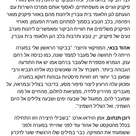
פיקניק זוגיים או משפחתיים, לאסוף אותם ממרכז השירות עם
הגעתם לגן הלאומי בית גוברין וליהנות מהם באזור פיקניק מואר
ויפהפה, בלב הטבע בסמוך למתחם מערת הפעמון. מארזי
הפיקניק משלימים את חוויית הביקור ומאפשרים ליהנות מערב
נעים של פיקניק, יין, טבע ותרבות בלב הגן הלאומי בית גוברין.
אהוד בנאי,
המוזיקאי והיוצר: "בביקור הראשון שלי במערה
הייתה לי תחושה של מעבר לממד שונה, כמו כניסה אל רחם
ענק. הגמרא מספרת שלעובר ברחם אמו יש את התודעה
הגבוהה ביותר. חשבתי על זה שאנשים כמו אליהו הנביא ורבי
שמעון בר יוחאי חוו חוויות מיסטיות גבוהות דווקא במערה.
ומכאן עלה הרעיון ליצור סיפור מסע, בדיבור בצליל ובמראה, על
מעברים: מהיריון ללידה, ממציאות לחלום, מהחיים אל מה
שמעבר להם, ממעגל של שבעה ימים ושבעה צלילים אל היום
השמיני, ואל הצליל השמיני".
רונן תנחום,
אמן הוידאו-ארט: "בשבילי היצירה הזו התחילה
בכלל מהטקסט של אהוד עוד לפני שהייתי במערה ולפני
ששמעתי את המוזיקה. כבר במילים שלו הרגשתי שער לזיכרון