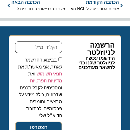
הכתבה הקודמת
הכתבה הבאה
אוניית הספיריט של NCL תעגון באשדוד ובחיפה
משרד הבריאות: בידוד בית לשבים מתאילנד, הונג קונג, סינגפור ומקאו
הרשמה
לניוזלטר
הירשמו עכשיו
בביצוע ההרשמה
לניוזלטר שלנו כדי
לאתר, אני מאשר/ת את
להשאר מעודכנים
תנאי השימוש
ואת
מדיניות הפרטיות
ומסכים/ה לקבל תכנים
ועדכונים, כולל מידע על
מבצעים וחומרים
פרסומיים, לכתובת
הדוא״ל שלי.
הצטרפו