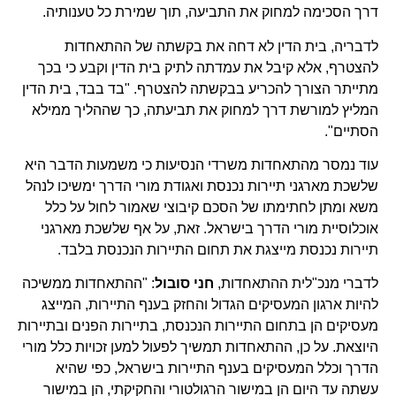
דרך הסכימה למחוק את התביעה, תוך שמירת כל טענותיה.
לדבריה, בית הדין לא דחה את בקשתה של ההתאחדות
להצטרף, אלא קיבל את עמדתה לתיק בית הדין וקבע כי בכך
מתייתר הצורך להכריע בבקשתה להצטרף. "בד בבד, בית הדין
המליץ למורשת דרך למחוק את תביעתה, כך שההליך ממילא
הסתיים".
עוד נמסר מהתאחדות משרדי הנסיעות כי משמעות הדבר היא
שלשכת מארגני תיירות נכנסת ואגודת מורי הדרך ימשיכו לנהל
משא ומתן לחתימתו של הסכם קיבוצי שאמור לחול על כלל
אוכלוסיית מורי הדרך בישראל. זאת, על אף שלשכת מארגני
תיירות נכנסת מייצגת את תחום התיירות הנכנסת בלבד.
לדברי מנכ"לית ההתאחדות,
חני סובול
: "ההתאחדות ממשיכה
להיות ארגון המעסיקים הגדול והחזק בענף התיירות, המייצג
מעסיקים הן בתחום התיירות הנכנסת, בתיירות הפנים ובתיירות
היוצאת. על כן, ההתאחדות תמשיך לפעול למען זכויות כלל מורי
הדרך וכלל המעסיקים בענף התיירות בישראל, כפי שהיא
עשתה עד היום הן במישור הרגולטורי והחקיקתי, הן במישור