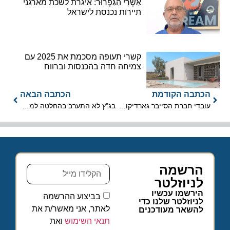
אַשְׁרֵי הַגַּפְרוּר: איגרת לשכת מארגני
תיירות נכנסת לישראל
קשרי תעופה מסכמת את 2025 עם
צמיחה חדה בהכנסות וברווח
הכתבה הקודמת
הכתבה הבאה
עובדי חברת הסייבר גארדיקור זכו לסיור מקיף בישראל
בג"ץ לא התערב בהחלטה למנוע מהסוכנים מכירת ביטוח נסיעות
הרשמה
לניוזלטר
הירשמו עכשיו
בביצוע ההרשמה
לניוזלטר שלנו כדי
לאתר, אני מאשר/ת את
להשאר מעודכנים
תנאי השימוש
ואת