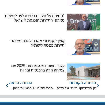
"חתימה על תעודת פטירה לענף": זעקת
מארגני התיירות הנכנסת לישראל
אַשְׁרֵי הַגַּפְרוּר: איגרת לשכת מארגני
תיירות נכנסת לישראל
קשרי תעופה מסכמת את 2025 עם
צמיחה חדה בהכנסות וברווח
הכתבה הקודמת
הכתבה הבאה
סן פרנסיסקו: "בום" של בניית מלונות בעיר
חברי פורום 15 הרשויות המקומיות לנתניהו: בחן מחדש את סגירת שדה דב