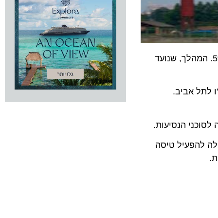
 היינאן איירליינס הודיעה היום (ב') על קיצוץ עמלת הבסיס המשולמת לסוכני הנסיעות מ-7% ל-5%. המהלך, שנועד
ל אביב.
כני הנסיעות.
החלה להפעיל טיסה