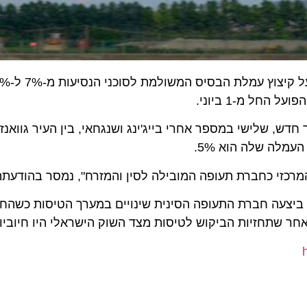
חברת התעופה הסינית
מ-1 ביוני.
שלישי במספר אחרי בייג'ינג ושנגחאי, בין העיר גוואנז'ו לת
 שלה הוא 5%.
זי כחברת תעופה המובילה לסין והמזרח", נמסר בהודעתה לסו
ת 2016. לפני כחודש וחצי ביצעה חברת התעופה הסינית שינויים במערך הטיסות כש
ר שתחזיות הביקוש לטיסות מצד השוק הישראלי היו חיוביות.