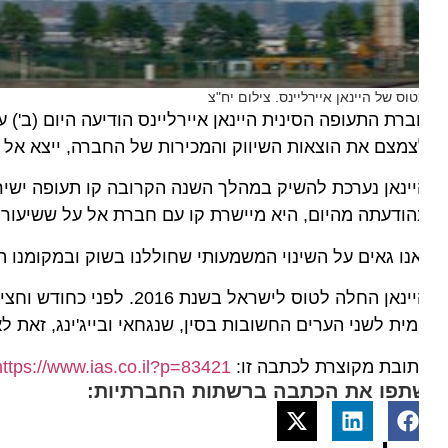
וס של היינאן איירליינס. צילום יח"צ
מצם את הוצאות השיווק והמכירות של החברה, ייצא אל הפועל החל 
ינאן נערכת להשיק במהלך השנה הקרובה קו תעופה ישיר חדש, 
ודעתה מהיום, היא מיישרת קו עם חברת אל על ששיעור העמלה
נו גאים על השינוי המשמעותי שחוללנו בשוק ובמקומנו המרכ
היינאן החלה לטוס לישראל בשנ
מית לשני הערים החשובות בסין, שנגחאי ובייג'ינג, זאת לאח
ובת מקוצרת לכתבה זו:
https://www.ias.co.il?p=83421
תפו את הכתבה ברשתות החברתיות: