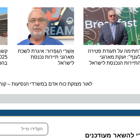
מה על תעודת פטירה
אַשְׁרֵי הַגַּפְרוּר: איגרת לשכת
קשרי תע
: זעקת מארגני
מארגני תיירות נכנסת
025
רות הנכנסת לישראל
לישראל
בהכנסות
ה
לאור מצוקת כוח אדם במשרדי הנסיעות – קורס 
להשאר מעודכנים