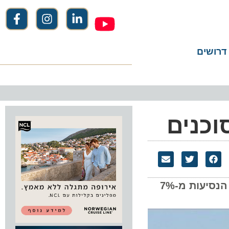
שים
כנים
חברת התעופה הסינית היינאן איירליינס הודיעה היום (ב') על קיצוץ עמלת הבסיס המשולמת לסוכני הנסיעות מ-7%