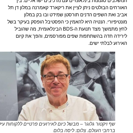
המשלבים סגנונות בינלאומיים עם מרכיבים ישראליים. בין
האורחים הבולטים ניתן לציין את ריקארד קאמרנה במלון דן תל
אביב ואת השפים הדנים תורסטן שמידט ובו בק במלון
מונטיפיורי. הנטיה היא להאמין כי הפסטיבל הופסק בעיקר בשל
לחץ מתמשך מצד תנועת ה-BDS הבינלאומית, מה שהוביל
לירידה חדה בהשתתפות שפים מפורסמים, והפך את קיום
האירוע לבלתי ישים.
שף ויקטור גלוגר – מבשל כיום לאירועים פרטיים ללקוחות עילית
ברחבי העולם. צלום: ליסה בלום