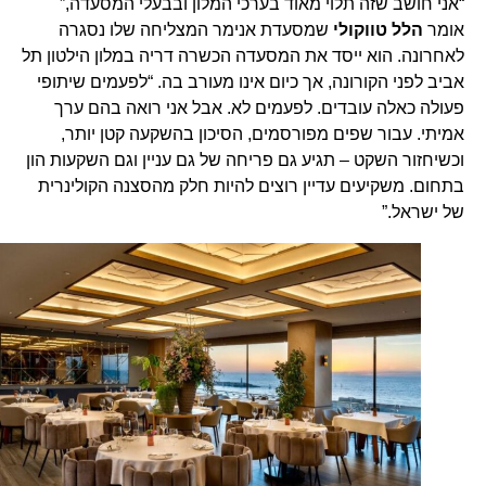
“אני חושב שזה תלוי מאוד בערכי המלון ובבעלי המסעדה,”
אומר
הלל טווקולי
שמסעדת אנימר המצליחה שלו נסגרה
לאחרונה. הוא ייסד את המסעדה הכשרה דריה במלון הילטון תל
אביב לפני הקורונה, אך כיום אינו מעורב בה. “לפעמים שיתופי
פעולה כאלה עובדים. לפעמים לא. אבל אני רואה בהם ערך
אמיתי. עבור שפים מפורסמים, הסיכון בהשקעה קטן יותר,
וכשיחזור השקט – תגיע גם פריחה של גם עניין וגם השקעות הון
בתחום. משקיעים עדיין רוצים להיות חלק מהסצנה הקולינרית
של ישראל.”