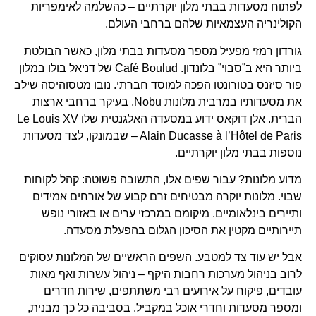
לפתוח מסעדות בבתי מלון יוקרתיים – כהשלמה לאימפריות
הקולינריה העצמאיות שלהם ברחבי העולם.
גורדון רמזי מפעיל מספר מסעדות בבתי מלון, כאשר הבולטת
ביותר היא ב”סבוי” בלונדון. Café Boulud של דניאל בולו במלון
פור סיזנס בטורונטו הפכה למוסד חברתי. נובו מטסוהיסה שילב
את מסעדותיו במרבית מלונות Nobu, בעיקר ברחבי ארצות
הברית. אלן דוקאס ידוע במסעדה האלגנטית שלו Le Louis XV
– Alain Ducasse à l’Hôtel de Paris שבמונקו, לצד מסעדות
נוספות בבתי מלון יוקרתיים.
מדוע מלונות? עבור שפים אלו, התשובה פשוטה: קהל לקוחות
שבוי. מלונות יוקרה מבטיחים זרם קבוע של אורחים אמידים
ותיירים בינלאומיים. מיקומם במרכזי ערים או באזורי נופש
תיירותיים מקטין את הסיכון הגלום בהפעלת מסעדה.
אבל יש עוד צד למטבע. השפים הראשיים של המלונות עסוקים
לרוב בניהול מערכות רחבות היקף – ניהול עשרות ואף מאות
עובדים, פיקוח על אירועים רבי משתתפים, שירות חדרים
ומספר מסעדות וחדרי אוכל במקביל. בסביבה כל כך מבנית,