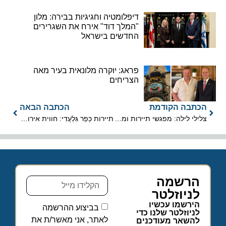
דיפלומטיה וחגיגיות בבירה: מלון
"המלך דוד" אירח את השגרירים
החדשים בישראל
פראג: יוקרה מלונאית בעיר מאה
הצריחים
הכתבה הקודמת
הכתבה הבאה
צלילי לילה: מפגשי תיירות ומוסיקה בצפון הנגב
תיירות כְּפַר גִּלְעָדִי: חווית אירוח ייחודית עֲלֵי גִּבְעָה שָׁם בַּגָּלִיל
הרשמה
לניוזלטר
הירשמו עכשיו
בביצוע ההרשמה
לניוזלטר שלנו כדי
לאתר, אני מאשר/ת את
להשאר מעודכנים