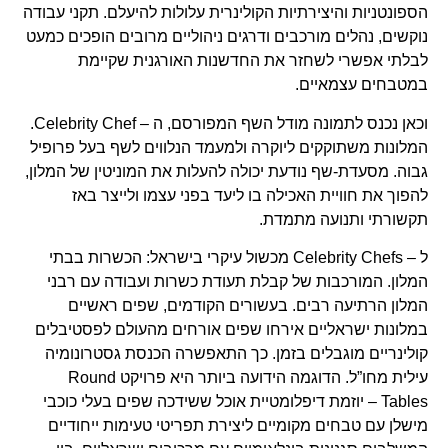
הספונטניות והיצירתיות הקולינרית עלולות להיעלם. תקני עבודה
נוקשים, נהלים מורכבים ודרגים ניהוליים מרובים הופכים כמעט
לבלתי אפשרי לשחזר את החדשנות האורגנית שקיימת
במטבחים עצמאיים.
וכאן נכנס לתמונה מודל השף המפורסם, ה – Celebrity Chef.
המלונות משתוקקים ליוקרה ולמעמד הנלווים לשף בעל פרופיל
גבוה. מסעדת-שף נודעת יכולה להעלות את המוניטין של המלון,
להפוך את חוויית האכילה בו ליעד בפני עצמו ולייצר באז
תקשורתי ותנועה מתמדת.
ל – Celebrity Chefs מכשול עיקרי בישראל: הכשרות בבתי
המלון. המורכבות של קבלת תעודת כשרות ועבודה עם רבני
המלון הרתיעה רבים. בעשורים הקודמים, שפים ראשיים
במלונות ישראליים אירחו שפים אורחים מהעולם לפסטיבלים
קולינריים מוגבלים בזמן. כך התאפשרה הכנסת גסטרונומיה
עילית מחו”ל. הדוגמה הידועה ביותר היא פרויקט Round
Tables – יוזמת דיפלומטיית אוכל ששידכה שפים בעלי כוכבי
מישלן עם טבחים מקומיים ליצירת תפריטי טעימות ייחודיים