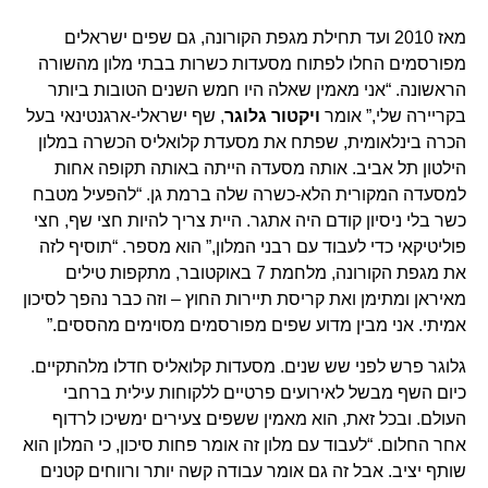
מאז 2010 ועד תחילת מגפת הקורונה, גם שפים ישראלים
מפורסמים החלו לפתוח מסעדות כשרות בבתי מלון מהשורה
הראשונה. “אני מאמין שאלה היו חמש השנים הטובות ביותר
בקריירה שלי,” אומר
ויקטור גלוגר
, שף ישראלי-ארגנטינאי בעל
הכרה בינלאומית, שפתח את מסעדת קלואליס הכשרה במלון
הילטון תל אביב. אותה מסעדה הייתה באותה תקופה אחות
למסעדה המקורית הלא-כשרה שלה ברמת גן. “להפעיל מטבח
כשר בלי ניסיון קודם היה אתגר. היית צריך להיות חצי שף, חצי
פוליטיקאי כדי לעבוד עם רבני המלון,” הוא מספר. “תוסיף לזה
את מגפת הקורונה, מלחמת 7 באוקטובר, מתקפות טילים
מאיראן ומתימן ואת קריסת תיירות החוץ – וזה כבר נהפך לסיכון
אמיתי. אני מבין מדוע שפים מפורסמים מסוימים מהססים.”
גלוגר פרש לפני שש שנים. מסעדות קלואליס חדלו מלהתקיים.
כיום השף מבשל לאירועים פרטיים ללקוחות עילית ברחבי
העולם. ובכל זאת, הוא מאמין ששפים צעירים ימשיכו לרדוף
אחר החלום. “לעבוד עם מלון זה אומר פחות סיכון, כי המלון הוא
שותף יציב. אבל זה גם אומר עבודה קשה יותר ורווחים קטנים