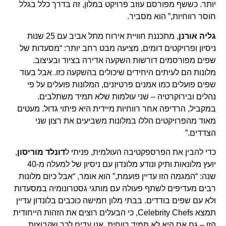
יותר. כששף מפורסם עוזב פרויקט במלון, זה בדרך כלל בגלל
חוסר רווחיות,” הוא מסביר.
גליה אורנן
, מתכננת חוויית אירוח מתל אביב עם 25 שנות
ניסיון ופרויקטים דומים, מציעה מבט רחב יותר: “מסעדות של
שפים מפורסמים דורשות השקעה אדירה בציוד ובעיצוב.
מלונות הם לעיתים היחידים שיכולים בהשקעה כזו. אבל בעוד
שפים פועלים כמו אמנים פרטיזנים, המלונות פועלים על פי
נהלים ובירוקרטיה – שני עולמות שלא תמיד משתלבים.
במקביל, הרדיפה אחר רווחיות מיידית היא פיתוי גדול. מעטים
מאוד מהפרויקטים הללו במלונות משביעים את רצון שני
הצדדים.”
כדי להבין את הפרספקטיבה העולמית, פניתי ל
דונלד מוריסון
,
יועץ מלונאות ותיק ונודע מלונדון עם ניסיון של למעלה מ-40
שנה: “המגמה הזו עדיין פועמת,” הוא אומר, “אבל כיום מלונות
רבים מעדיפים לשתף פעולה עם מותגי גסטרונומיה במסעדות
ולא עם שפים בודדים. בבתי מלון חמישה כוכבים בלונדון עדיין
תמצא Celebrity Chefs, כי הבעלים רוצים את הזהות הייחודית
הזו – גם אם היא לא תמיד רווחית. אנו עדים לכך שקבוצות