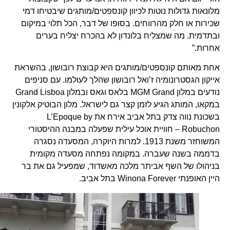
מלונאות גדולות נוטות לכיוון קונספטים/מותגים שיבטיחו דמי
שכירות או חלק מהרווחים. בסופו של דבר, הכל תלוי במיקום
ובתדמית. מה שמצליח בלונדון לא בהכרח יצליח בערים
אחרות.”
אחת מאותם קונספטים/מותגים היא קבוצת רובושון, בהשראת
אייקון הגסטרונומיה ז’ואל רובושון שהלך לעולמו. עם סניפים
נודעים במלון MGM Grand בלאס וגאס ובמלון Grand Lisboa
במקאו, המותג הגיע לזמן קצר גם לישראל. מלון הבוטיק אלקונין
בשכונת נווה צדק בתל אביב אירח את L’Epoque by
Robuchon – חוויית אוכל עילית שפעלה במבנה ההיסטורי
המשוחזר משנת 1913. למרות היוקרה, המסעדה נסגרה
בדממה בשנה שעברה. במקומה נפתחה מסעדה מקומית
בניהולו של השף אביתר מלכה מאשדוד, שמפעיל גם את בר
היין האופנתי Winona Forever בתל אביב.