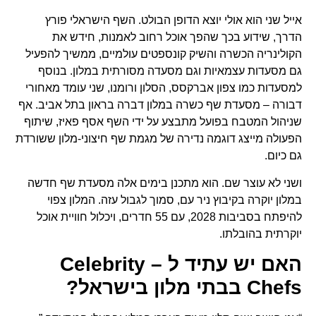
אייל שני הוא אולי יוצא הדופן הבולט. השף הישראלי פורץ
הדרך, שידוע בכך שהפך אוכל רחוב לאמנות, חידש את
הקולינריה הכשרה והשיק קונספטים עולמיים, ממשיך להפעיל
גם מסעדות עצמאיות וגם מסעדה מסורתית במלון. בנוסף
למסעדות כמו צפון אברקסס, הסלון ורומנו, שני עומד מאחורי
דבורה – מסעדת שף כשרה במלון דברה בראון בתל אביב. אף
שניהול המטבח בפועל מתבצע על ידי השף אסף פאיז, שיתוף
הפעולה מייצג דוגמה נדירה של מגמת שף חיצוני-מלון ששורדת
גם כיום.
ושני לא עוצר שם. הוא מתכנן בימים אלה מסעדת שף חדשה
במלון יוקרה בקיבוץ ניר עם, סמוך לגבול עזה. המלון צפוי
להיפתח בסביבות 2028, עם 55 חדרים, ויכלול חוויית אוכל
יוקרתית בהובלתו.
האם יש עתיד ל – Celebrity
Chefs בבתי מלון בישראל?