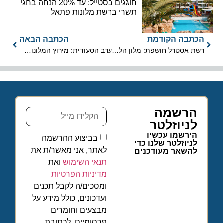
חוגגים בסטייל: עד 20% הנחה בחגי
תשרי ברשת מלונות פתאל
הכתבה הקודמת
הכתבה הבאה
רשת אסטרל חושפת: מלון הלואו-קוסט החדש באילת ייקרא MOLO
ערב הסעודית: מירוץ המלונות הגדול בצל האטה
הרשמה
לניוזלטר
הירשמו עכשיו
בביצוע ההרשמה
לניוזלטר שלנו כדי
לאתר, אני מאשר/ת את
להשאר מעודכנים
תנאי השימוש
ואת
מדיניות הפרטיות
ומסכים/ה לקבל תכנים
ועדכונים, כולל מידע על
מבצעים וחומרים
פרסומיים, לכתובת