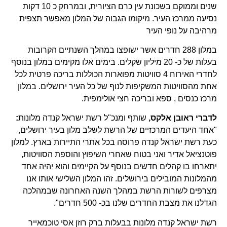
שנים וממוקם בשכונת עין כרם הציורית, ובמרחק כ 10 דקות
נסיעה ממרכז העיר. מיקומו הגבוה של המלון מאפשר תצפית
מרהיבה על נופי העיר
במלון 288 חדרים אשר ישופצו במהלך השנתיים הקרובות
בעלות של כ- 20 מיליון שקלים. בימים אלו מקימים במלון בנוסף
לחדרי האירוח 4 סוויטות מפוארות הכוללות בריכה פרטית לכל
אחת מהסוויטות המשקיפות לנוף של כל העיר ירושלים. במלון
מרכז כנסים , ספא ובריכה חצי אולימפית.
לדברי ראובן אלקס,
שותף ומנכ"ל רשת ישראל קנדה מלונות
:
"אחד היעדים המרכזיים של הרשת לשלב מלון בעיר ירושלים,
כעת רשת ישראל קנדה פרוסה בכל אתרי התיירות בארץ. למלון
פוטנציאל אדיר ואני בטוח שאחרי השיפוץ והוספת הסוויטות,
יתארחו בו קהלים חדשים בנוסף על הקיימים והוא יהיה אחד
מהמלונות המובילים בירושלים. זהו המלון השלישי אותו אנו
מצרפים לשורות הרשת במהלך השנה האחרונה שבמהלכה
הגדלנו את מצבת החדרים שלנו בכ- 500 חדרים".
רשת ישראל קנדה מלונות בבעלות ברק רוזן אסי טוכמאייר