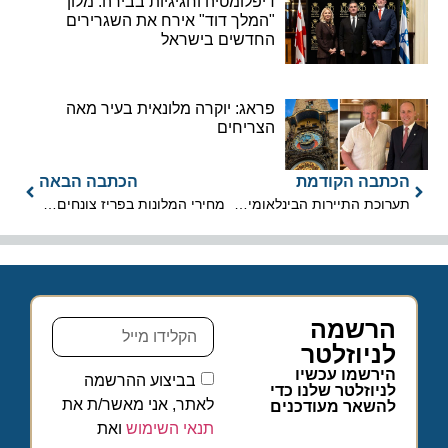
דיפלומטיה וחגיגיות בבירה: מלון
"המלך דוד" אירח את השגרירים
החדשים בישראל
פראג: יוקרה מלונאית בעיר מאה
הצריחים
הכתבה הקודמת
הכתבה הבאה
תערוכת התיירות הבינלאומית IMTM תתקיים זו השנה ה-25
מחירי המלונות בפריז צונחים בעקבות מחאת האפודים הצהובים
הרשמה
לניוזלטר
הירשמו עכשיו
בביצוע ההרשמה
לניוזלטר שלנו כדי
לאתר, אני מאשר/ת את
להשאר מעודכנים
תנאי השימוש
ואת