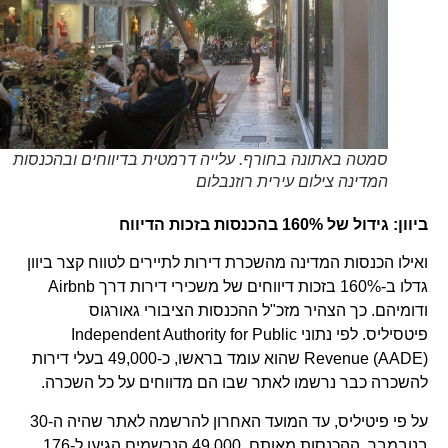
סמטה באתונה בחורף. עלייה דרמטית בדיווחים ובהכנסות
המדינה צילום עירית רוזנבלום
ביוון
:
גידול של 160% בהכנסות
בזכות הדיווח
ואילו הכנסות המדינה מהשכרת דירות לתיירים לטווח קצר ביוון
גדלו ב-160% בזכות דיווחים של משכירי דירות דרך Airbnb
ודומיהם. כך הצהיר מזכ"ל ההכנסות הציבורי גאורגוס
פיטסיליס. לפי נתוני Independent Authority for Public
Revenue (AADE) שהוא עומד בראשו, כ-49,000 בעלי דירות
להשכרה כבר נרשמו לאתר שבו הם מדווחים על כל השכרה.
על פי פיטיליס, עד המועד האחרון להרשמה לאתר שהיה ה-30
בנובמבר, ההכנסות מאותם 49,000 הנרשמים הגיעו ל-176