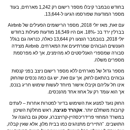
בחודש נובמבר קיבלו מספר רישום רק 1,242 מארחים, בעוד
מספר המודעות שפורסמו הגיעו ל-13,644.
עם זאת, מאז יולי 2018, מספר הרישומים הפעילים של Airbnb
בברלין ירד בכ -18%. אם היו 16,549 מודעות פעילות בחודש
יולי 2018, בנובמבר הוצעו רק 13,644 כאלה, כנראה גם בגלל
העונשים הגבוהים שמרתיעים את המארחים. Airbnb מצידה
סבורה שמספרי האנליסטים לא מהימנים, אך לא מפרסמת
מספרים משלה.
מספר גדול של מארחים ללא מספר רישום ניצב בפני קנסות
גבוהים בהתאם לחוק. אך עם זאת, יש גם כמה נכסים שהחוק
אינו חל עליהם וקיבלו אישור מיוחד לעשות שימוש חריג בנכס,
אך הוא עומד רק על אחוז אחד מהנכסים.
החוק נועד למנוע את השימוש בדיור למטרות אחרות – לעתים
קרובות משתלם יותר.
אקהרד סגיצה
, ראש מחלקת השיכון
במשרד המחוזי פרידריכסהיין-קרויצברג, עוסק גם בהגנה על
התושבים. "התיירים מתנהגים כמו בבית מלון, אלא שאין קבלה,