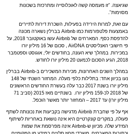
שגיאצה. "זו מעמסה קשה לאוכלוסייה ומתרכזת בשכונות
מסוימות".
עם זאת, למרות הירידה בפעילות, השכרת דירות לתיירים
באמצעות פלטפורמות כמו Airbnb בברלין נשארה מכונה
להדפסת כסף. המארחים של Airbnb עשו באוקטובר 2018, על
פי חישובי האנליסטים AirDNA , סכום של 16 מיליון יורו
במכירות. במהלך שיא העונה, בחודשים יולי, אוגוסט וספטמבר
2018, הגיע הסכום לכמעט 20 מיליון יורו לחודש.
במהלך השנים האחרונות, מכירות המשכירים ב-Airbnb בברלין
נעו בכיוון אחד: בתלילות כלפי מעלה. המחזור השנתי של 148
מיליון יורו בשנת 2017 כבר עלה בעשרת החודשים הראשונים
של 2018 לכ-159 מיליון יורו. בשנתיים מאז 2015 (סביב 71
מיליון יורו) עד 2017 – המחזור יותר מאשר הוכפל.
אף על פי שחברת Airbnb מדגישה בקביעות את נכונותה לשתף
פעולה, במקרים קונקרטיים היא אינה נושאת באחריות לשיתוף
המידע שלה. מכיוון ש-Airbnb אינה מפרסמת את שמות
וכתובות המארחים, משרדי מחוז תלויים במידע מן המקומיים.