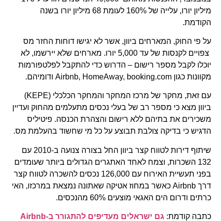
מיליון יורו, עלייה של 160% לעומת 68 מיליון יורו בשנה
הקודמת.
על פי החוק, המארחים ביוון, אשר לא יגישו דוחות החזר מס
צפויים לקנסות של עד 5,000 יורו. מארחים שלא יירשמו, לא
יוכלו לקבל מספר רישום – הדרוש כדי להתקבל לפלטפורמות
מקוונות כגון Airbnb, HomeAway, booking.com ודומיהם.
עם זאת, מחקר של מרכז המחקר והמחקר הכלכלי (KEPE)
ביוון מצא כי מספר רב של בעלי נכסים מתעלמים מהחוק ועדיין
משכירים את בתיהם ללא רישום והצהרת הכנסה. פיטיליס
הדגיש כי בדיקה צולבת תבוצע על כל מי שחשוד בהעלמת מס.
שיתוף דירות לטווח קצר ביוון החל בצורה צנועה ב-2010 עם
132 השכרות, וצמח לאחד האתגרים הגדולים ביותר שעומדים
בפני תעשיית האירוח עם 126,000 נכסים להשכרה לטווח קצר
דרך Airbnb כאשר במחוז אטיקה שאתונה נמצאת במרכזו, האי
כרתים ודרום הים האגאי מוצעים 60% מהנכסים.
כתבה קודמת:
גם ישראלים מעדיפים להתגורר ב-Airbnb