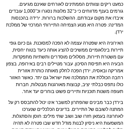
כמעט ריקים וצוותים הממתינים לאורחים שאינם מגיעים.
גורמים בענף מדווחים כי כ־32 מלונות נסגרו וכ־1,000 עובדים
איבדו את מקום עבודתם. ההשלכות ברורות.
ירידה בהכנסות
המדינה: פטרה היא מנוע הצמיחה התיירותי המרכזי של ממלכת
ירדן.
האירוניה היא שפטרה עצמה לא הפכה למסוכנת. גם כיום גופי
תיירות בינלאומיים ממשיכים להציג אותה כיעד בטוח יחסית,
עם משטרת תיירות, מסלולים מוסדרים ותשתיות מתפקדות.
הבעיה היא תפיסת הסיכון. עבור מטיילים רבים באירופה, בצפון
אמריקה ובאסיה, ירדן הפכה לחלק מאותה כותרת אזורית
רחבה הכוללת את הממלכה ואת ישראל גם יחד. כאשר האזור
כולו נתפס כבלתי יציב, קבוצות מאורגנות מבטלות, חברות
תעופה משנות תוכניות ותיירים פשוט בוחרים יעד אחר.
בירדן כבר מבינים שהפתרון למשבר אינו יכול להתבסס רק על
המתנה לשובם של התיירים. בדיונים הכלכליים שנערכו
לאחרונה בעמאן חזרו שוב ושוב שתי מילים: חוסן והסתגלות.
המשמעות היא ניסיון לבנות מודל חדש שבו פטרה לא תהיה