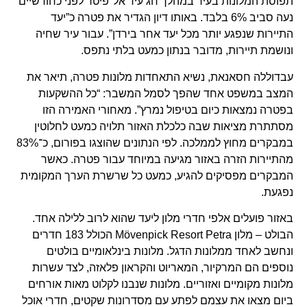
תפוסת המלונות בעיר במהלך חג עיד אל־פיטר לפני כחודשיים
נעה סביב 6% בלבד. באותו דיון הגדיר את פטרה כ”יעד
התיירות שנפגע יותר מכל יעד אחר בירדן”. עבור עיר שחיה
ונושמת תיירות, מדובר בנתון כמעט בלתי נתפס.
עבדוללה חסאנאת, נשיא התאחדות מלונות פטרה, תיאר את
המצב במשפט אחד שהפך לסמל המשבר: “כל ההשקעות
בפטרה נמצאות כיום בטיפול נמרץ”. מאחורי האמירה הזו
מסתתרת מציאות שבה כלכלת האזור תלויה כמעט לחלוטין
במבקרים מחוץ לממלכה. לפי הנתונים שהוצגו בפורום, כ־83%
מהתיירות הזרה באזור מגיעה במיוחד עבור פטרה. כאשר
המבקרים מפסיקים להגיע, כמעט כל שרשרת הערך המקומית
נפגעת.
באזור פועלים אלפי חדרי מלון ליעד שהוא לרוב ללילה אחד.
הבולט – מלון Mövenpick Resort Petra הכולל 183 חדרים
ונחשב לאחד ממלונות הדגל. מלונות בינלאומיים בולטים
נוספים הם המרקיור, המאריוט והקראון פלאזה, לצד עשרות
מלונות מקומיים ואזוריים. מלונות שנבנו לקלוט מאות אורחים
ביום מצאו את עצמם לפתע עם מסדרונות שקטים, חדרי אוכל