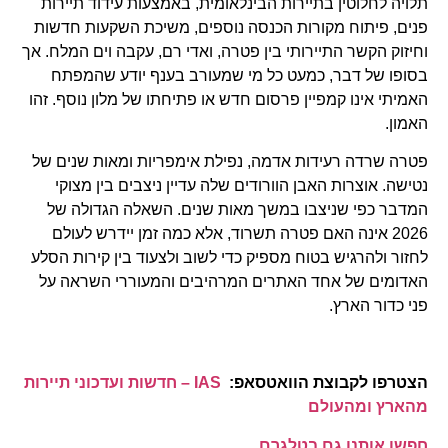
תלויה לחלוטין בתיירות הבינלאומית, באמצעות עידוד תיירות
פנים, פיתוח מקורות הכנסה נוספים, משיכת השקעות חדשות
וחיזוק הקשר התיירותי בין פטרה, ואדי רם, עקבה וים המלח.
אך
בסופו של דבר, כמעט כל מי שמעורב בענף יודע שהמפתח
האמיתי אינו קמפיין פרסום חדש או פתיחתו של מלון נוסף. זהו
האמון.
פטרה שרדה רעידות אדמה, נפילת אימפריות ומאות שנים של
נטישה. אוצרות האבן הוורודים שלה עדיין ניצבים בין מצוקי
המדבר כפי שניצבו במשך מאות שנים. השאלה הגדולה של
2026 אינה האם פטרה תשרוד, אלא כמה זמן יידרש לעולם
לחזור ולהרגיש בטוח מספיק כדי לשוב ולצעוד בין קירות הסלע
האדומים של אחד האתרים המרהיבים והמעוררי השראה על
פני כדור הארץ.
הצטרפו לקבוצת הוואטסאפ:
IAS – חדשות ועדכוני תיירות
מהארץ ומהעולם
חפשו אותנו גם בטלגרם