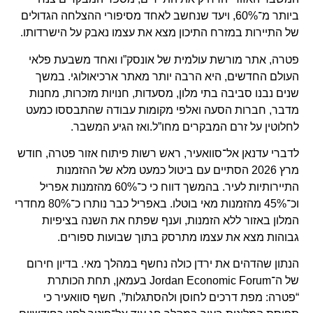
ביותר מ־60%, ויעד שנחשב לאחד מסיפורי ההצלחה הגדולים
של התיירות במזרח התיכון מצא את עצמו נאבק על הישרדותו.
פטרה, אתר מורשת עולמית של אונסק”ו ואחד משבעת פלאי
העולם החדשים, היא הרבה יותר מאתר ארכיאולוגי. במשך
שנים נבנו סביבה בתי מלון, מסעדות, חנויות מזכרות, מחנות
מדבר, חברות הסעה ואלפי מקומות עבודה שהתבססו כמעט
לחלוטין על זרם המבקרים מחו”ל.
ואז הגיע המשבר.
לדברי עדנאן אל־סוואעיר, ראש רשות פיתוח אזור פטרה, חודש
מרץ 2026 הסתיים עם ביטול כמעט מלא של ההזמנות
התיירותיות לעיר. בהמשך דווח כי כ־60% מהזמנות אפריל
וכ־45% מהזמנות מאי בוטלו. באפריל כבר נותרו כ־80% מחדרי
המלון באזור ללא הזמנות, וענף שפתח את השנה בציפיות
גבוהות מצא את עצמו מתרסק בתוך שבועות ספורים.
הנתון שהדהים את ירדן כולה נחשף במהלך מאי. בדיון חירום
של ה־Jordan Economic Forum בעמאן, תחת הכותרת
“פטרה: מפת דרכים לחוסן ולהסתגלות”, חשף סוואעיר כי