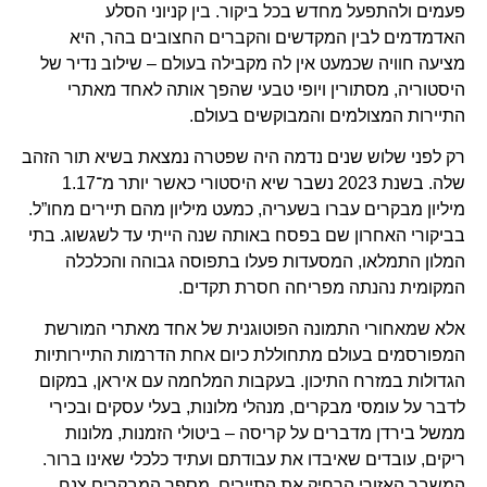
פעמים ולהתפעל מחדש בכל ביקור. בין קניוני הסלע
האדמדמים לבין המקדשים והקברים החצובים בהר, היא
מציעה חוויה שכמעט אין לה מקבילה בעולם – שילוב נדיר של
היסטוריה, מסתורין ויופי טבעי שהפך אותה לאחד מאתרי
התיירות המצולמים והמבוקשים בעולם.
רק לפני שלוש שנים נדמה היה שפטרה נמצאת בשיא תור הזהב
שלה. בשנת 2023 נשבר שיא היסטורי כאשר יותר מ־1.17
מיליון מבקרים עברו בשעריה, כמעט מיליון מהם תיירים מחו”ל.
בביקורי האחרון שם בפסח באותה שנה הייתי עד לשגשוג. בתי
המלון התמלאו, המסעדות פעלו בתפוסה גבוהה והכלכלה
המקומית נהנתה מפריחה חסרת תקדים.
אלא שמאחורי התמונה הפוטוגנית של אחד מאתרי המורשת
המפורסמים בעולם מתחוללת כיום אחת הדרמות התיירותיות
הגדולות במזרח התיכון. בעקבות המלחמה עם איראן, במקום
לדבר על עומסי מבקרים, מנהלי מלונות, בעלי עסקים ובכירי
ממשל בירדן מדברים על קריסה – ביטולי הזמנות, מלונות
ריקים, עובדים שאיבדו את עבודתם ועתיד כלכלי שאינו ברור.
המשבר האזורי הרחיק את התיירים, מספר המבקרים צנח