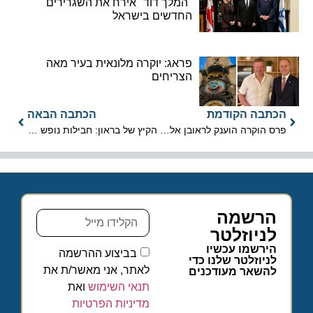
"המלך דוד" אירח את השגרירים
החדשים בישראל
פראג: יוקרה מלונאית בעיר מאה
הצריחים
הכתבה הקודמת
הכתבה הבאה
פרס הוקרה הוענק לראובן אלקס, מנכ"ל ושותף ברשת בראון
הקיץ של בראון: חבילות נופש עם הופעות חיות והטבות בלעדיות
הרשמה
לניוזלטר
הירשמו עכשיו
בביצוע ההרשמה
לניוזלטר שלנו כדי
לאתר, אני מאשר/ת את
להשאר מעודכנים
תנאי השימוש
ואת
מדיניות הפרטיות