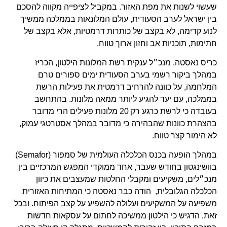
שעשוי לשנות את מפת האזור. במקביל לציפייה מקווה להסכם
בין ישראל לערב הסעודית, עולם המלונאות בממלכה ממשיך
לנוע קדימה, לא בקצב של כותרות דרמטיות, אלא בקצב של
חתימות, תוכניות אב וחזון ארוך טווח.
כריס נאסטה, מנכ״ל ענקית רשת המלונות הילטון, הכריז
במהלך ביקור רשמי בערב הסעודית ימים ספורים טרם
המלחמה, על כוונה להרחיב דרמטית את פעילות הרשת
בממלכה, עם יעד להגיע ליותר ממאה מלונות. בהתחשב
בעובדה כי לרשת כרגע רק 20 מלונות פעילים הרי מדובר
בהצהרת כוונות שהבהירה כי מדובר במהלך אסטרטגי עמוק,
לא הימור קצר טווח.
במהלך הופעה בכנס הכלכלה העולמית של סמפור (Semafor)
בוושינגטון בחודש שעבר, אחד ממוקדי המפגש המרכזיים בין
מנכ״לים, משקיעים ומקבלי החלטות שמעצבים את כיוון
הכלכלה הגלובלית, הודה כבר נאסטה כי המתיחות האזורית
משפיעה על המשקיעים ועלולה להשפיע על קצב הפיתוח. ובכל
זאת, הדגיש כי הילטון ממשיכה לחתום על עסקאות חדשות