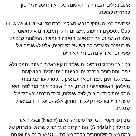
אינם נעולים. הבחירה הראשונה של האורח עשויה להפוך
לבחירה קבועה.
אירועים כמו משחקי הגביע העולמי בכדורגל 2034 FIFA World
Cup מספקים דחיפה, מייצרים דדליין וממקדים את תשומת
הלב העולמית. אך הם אינם הסיבה העמוקה. המלונות שנבנים
היום אינם מיועדים לחודש של משחקים, אלא לעשורים של
פעילות. האירועים הם זרז, לא היעד.
כך נוצר פרדוקס כמעט מושלם: דווקא כאשר האזור נתפס כלא
יציב, והסיכונים הכלכליים והביטחוניים עולים, ההשקעות
בממלכה אינן נעצרות. אך גם אינן נתפסות עוד כמובנות
מאליהן. האופטימיות נותרת, אך היא כבר אינה מוחלטת. היא
מתקיימת לצד זהירות, לצד שאלות, ולצד הבנה שהעתיד של
סעודיה ייקבע לא רק על ידי החזון, אלא גם על ידי המציאות
שסביבו.
מבין פרויקטי הדגל של סעודיה, נאום (Neom) ובעיקר אזור
סינדלה ( Sindalah), הם הקרובים ביותר לישראל, במרחק של
כמה מאות קילומטרים בלבד מאילת. 3-4 שעות נסיעה ואנחנו