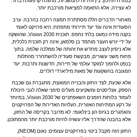
במזרח התיכון. בין זהירות להמשכיות, מתגלה קו פעולה ברור:
לא עצירה, אלא התאמה למציאות מורכבת יותר.
מאחורי הדברים הללו מסתתרת תמונה רחבה בהרבה. ערב
הסעודית אינה עוד יעד תיירותי מתפתח; היא פרויקט לאומי
בקנה מידה כמעט בלתי נתפס. תוכנית Vision 2030, שהושקה
על ידי יורש העצר מוחמד בן סלמאן, אינה רק תוכנית כלכלית,
אלא ניסיון לעצב מחדש את זהותה של ממלכה שלמה. בתוך
פחות משני עשורים, מבקשת סעודיה להשתחרר מהתלות
בנפט ולהפוך למוקד עולמי של תיירות, חדשנות ותרבות. יעד
המגובה בהשקעות של מאות מיליארדי דולרים.
אלא שכעת, לצד החזון והבנייה המואצת, מתגברת גם שכבת
הספק. אנליסטים ומשקיעים מעלים סימני שאלה לגבי היכולת
לעמוד בלוחות הזמנים השאפתניים של Vision 2030, במיוחד
על רקע המתיחות האזורית, העלויות האדירות של הפרויקטים
והאתגרים בגיוס הון בינלאומי. לא מדובר בקריסה של החזון,
אלא בהבנה שהדרך אליו עשויה להיות מורכבת יותר מהמתוכנן.
החזון הזה מקבל ביטוי בפרויקטים עצומים: נאום (NEOM),