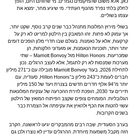
כאן, אלא משום שהמיקומים נגמרים. מי שחותם היום, הופך
לחלק בלתי נפרד מהנוף העתידי. מי שיגיע מחר, ימצא את
עצמו בשוליים.
בשולי מירוץ המלונות מתנהל כבר שנים קרב נוסף, שקט יותר,
אך עמוק לא פחות. זהו המאבק בין הילטון למריוט לא רק על
קרקעות, אלא על נאמנות. בעולם שבו חדרי מלון הופכים דומים
יותר ויותר, תוכניות הנאמנות, או מועדוני הלקוחות, הן
שמכריעות. Hilton Honors מול Marriott Bonvoy – שתי
מערכות שמנסות לא רק לתגמל, אלא לעצב הרגלים. נכון
לתחילת 2026, בעוד Marriott Bonvoy מובילה עם כ־271 מיליון
חברים לעומת כ־243 מיליון ב־Hilton Honors, סעודיה, עם
יותר מ־94 אלף חדרים חדשים בצנרת ויעד של 150 מיליון
תיירים עד 2030, הופכת לזירת ההכרעה של ענקיות המלונאות
הגלובליות. המומחים צופים שקצב הפיתוח המואץ של הילטון
עשוי להטות את הכף ולהאיץ את עקיפתה אל הצמרת כבר
בשנים הקרובות.
בערב הסעודית, שבה רבים מהמבקרים יגיעו לראשונה, הקרב
הזה מקבל משמעות מיוחדת. ההרגלים עדיין לא נוצרו ולכן גם