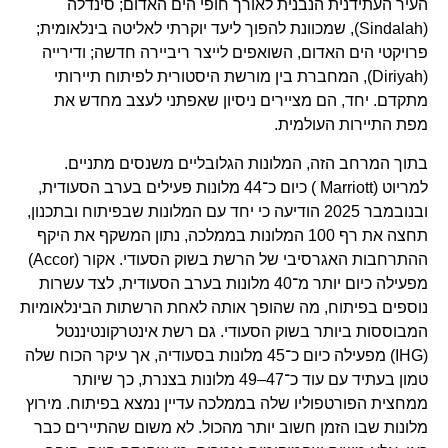
העיר העתידנית הנבנית לאורך חופי הים האדום; סינדלה
(Sindalah), שמכוונת להפוך ליעד יוקרתי לאליטה בינלאומית;
פרויקטי הים האדום, השואפים לייצר ריביירה חדשה; ודירייה
(Diriyah), המחברת בין מורשת היסטורית לפיתוח תיירותי
מתקדם. יחד, הם מציירים ניסיון שאפתני לעצב מחדש את
מפת התיירות העולמית.
בתוך המרחב הזה, המלונות הגלובליים משנסים מתניים.
למריוט (Marriott ) כיום כ־44 מלונות פעילים בערב הסעודית,
ובנובמבר 2025 הודיעה כי יחד עם המלונות שבפיתוח ובתכנון,
תחצה את רף 100 המלונות בממלכה, נתון המשקף את היקף
ההתרחבות האגרסיבי של הרשת בשוק הסעודי. אקור (Accor)
מפעילה כיום יותר מ־40 מלונות בערב הסעודית, לצד עשרות
נוספים בפיתוח, מה שהופך אותה לאחת הרשתות הבינלאומיות
המבוססות ביותר בשוק הסעודי. גם רשת אינטרקונטיננטל
(IHG) מפעילה כיום כ־45 מלונות בסעודיה, אך עיקר הכוח שלה
טמון בעתיד עם עוד כ־47–49 מלונות בצנרת, כך שיותר
ממחצית הפורטפוליו שלה בממלכה עדיין נמצא בפיתוח. מירוץ
מלונות שבו הזמן חשוב יותר מהכול. לא משום שהתיירים כבר