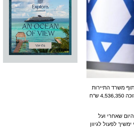
ף משרד התיירות
ועיריית קרית מוצקין זכתה 'מ.מ.ש מלונות בוטיק בע"מ'. למכרז הוגשה הצעה אחת. עבור הקרקע (כ- 3.5 דונם) תשלם הזוכה 4,536,350 ש"ח
 שאחרי ועל
ך לפעול לגיוון