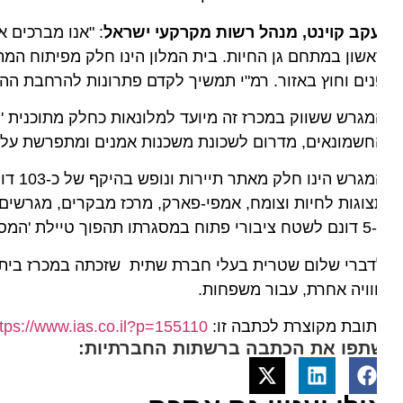
עקב קוינט, מנהל רשות מקרקעי ישראל
: "אנו מברכים את ח
שון במתחם גן החיות. בית המלון הינו חלק מפיתוח המתחם כ
ים וחוץ באזור. רמ"י תמשיך לקדם פתרונות להרחבת ההיצע ב
גרש ששווק במכרז זה מיועד למלונאות כחלק מתוכנית 'מתח
שמונאים, מדרום לשכונת משכנות אמנים ומתפרשת על כ-108 דונם.
המגרש הינו
וגות לחיות וצומח, אמפי-פארק, מרכז מבקרים, מגרשים ומת
 לאורך מסילת הברזל לשטח ציבורי פתוח.
ברי שלום שטרית בעלי חברת שתית שזכתה במכרז בית המלון ש
ויה אחרת, עבור משפחות.
ובת מקוצרת לכתבה זו:
https://www.ias.co.il?p=155110
תפו את הכתבה ברשתות החברתיות: