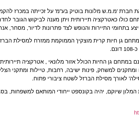
ברת 'מ.מ.ש מלונות בוטיק בע"מ' על זכייתה במכרז להקמת ב
ולו כאטרקציה תיירותית ויתן מענה לביקוש הגובר לחדרי המ
תחומי התיירות והנופש לצד פתרונות לדיור, מסחר, אנרגיה 
ם גן חיות קרית מוצקין' הממוקמת ממזרח למסילת הברזל, מ
 חלק מאתר תיירות ונופש בהיקף של כ-103 דונם במתחם גן החיות הכולל אזור מלונאי , אטרקציה תייר
קנים למשחק, פינות ישיבה, רחבות, טיילות ומתקני הצללה.
יוקם, יהיה בקונספט ייחודי המותאם למשפחות, בסגנון יורו