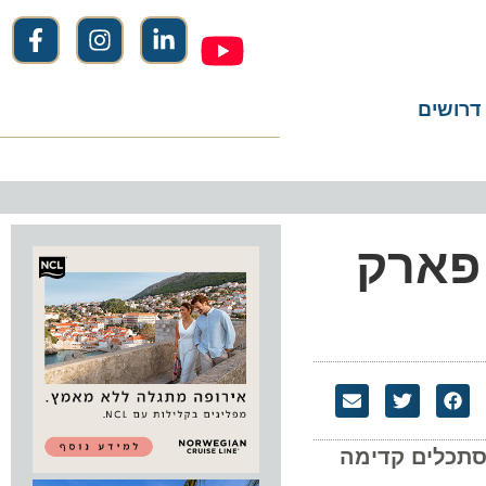
שים
י פארק
כלים קדימה