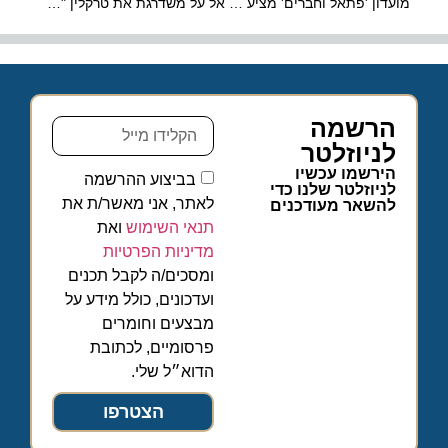
מועדון 'פתאל וחברים' מציע סופר קלאסיקו במחיר אטרקטיבי במיוחד
אל על משדרגת את טרקלין "המלך דוד" בנתב"ג
הרשמה
לניוזלטר
הירשמו עכשיו
בביצוע ההרשמה
לניוזלטר שלנו כדי
לאתר, אני מאשר/ת את
להשאר מעודכנים
תנאי השימוש
ואת
מדיניות הפרטיות
ומסכים/ה לקבל תכנים
ועדכונים, כולל מידע על
מבצעים וחומרים
פרסומיים, לכתובת
הדוא״ל שלי.
הצטרפו