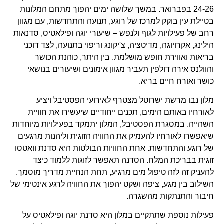
24-26 בפברואר. במשך שלושה ימים יהפוך מתחם המלונות
בטיילת עין בוקק למרכז של רוגע, תנועה והתחדשות, עם מגוון
רחב של פעילויות לגוף ולנפש – שיעורי יוגה ופילאטיס, סדנאות
הילינג, אקרויוגה, מדיטציה, צ'יקונג וריפוי בתנועה, לצד דוכני
בריאות ואווירת חופש מושלמת. בין היתר, כוהנת הכושר
והוולנס אירה דולפין תעביר מגוון אימונים ושיעורים בנושאי
כושר ואורח חיים בריא.
מלון נבו מרשת ישרוטל מצטרף לאירועי הפסטיבל ויציע
לאורחיו באותם הימים, תכנים ייחודיים שיעשירו את חוויית
השהייה. במסגרת הפסטיבל, המלון יתמקד בפעילויות מיוחדות
שיאפשרו לאורחיו להעמיק את החוויה הזוגית וליהנות מרגעים
של רוגע והתחדשות. אחת החוויות הבולטות היא סדנת וואטסו
זוגית בבריכת המלח. הסדנה תאפשר לזוגות ללמוד כיצד
להעניק זה לזה טיפול מים מרגיע, תחת הנחיית מדריך מוסמך.
השילוב בין מגע, ציפה ושקט יהפוך את החוויה לרגע אינטימי של
חיבור והתנתקות מהשגרה.
פעילות נוספת שתתקיים במלון היא סדנת יוגה ופילאטיס על