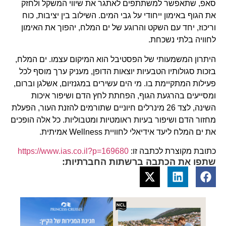
סאפ, שתאפשר למשתתפים לאתגר את שיווי המשקל ולחזק
את הגוף באימון ייחודי על גבי המים. השילוב בין יציבות, כוח
וריכוז, יחד עם השקט והרוגע של ים המלח, יהפוך את האימון
לחוויה בלתי נשכחת.
היתרון המשמעותי של הפסטיבל הוא המיקום עצמו. ים המלח,
בזכות סגולותיו הטבעיות יוצאות הדופן, מעניק ערך מוסף לכל
פעילות המתקיימת בו. מי הים עשירים במגנזיום, אשלגן וברום,
ומסייעים בהרגעת הגוף, הפחתת לחץ הדם ושיפור איכות
השינה, לצד 26 מינרלים חיוניים שתורמים להזנת העור, הפעלת
מחזור הדם ושיפור בעיות ראומטיות ומטבוליות. כל אלה הופכים
את ים המלח ליעד אידיאלי לחוויית Wellness אמיתית.
כתובת מקוצרת לכתבה זו:
https://www.ias.co.il?p=169680
שתפו את הכתבה ברשתות החברתיות: