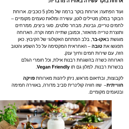
ארוחת בוקר עשירה באווירה מדברית:
ועוד הפתעה: ארוחת בוקר ברמה של מלון 5 כוכבים. ארוחת
הבוקר במלון מטיילים לוטן, עשירה ומלאת טעמים מקומיים –
לחמים טריים, גבינות, מבחר סלטים, סוגי ביצים, ממרחים
ותוצרת טרייה מהאזור, וכמובן שתייה חמה וקרה. הארוחה
מוגשת ב
אקו-בר
, בלב המתחם האקולוגי של הקיבוץ. כאן
תפגשו את
טובה
– האחראית המקסימה על כל השפע והטוב
הזה, עם שירות חמים וחיוך ענק.
הארוחה כשרה בהשגחת רבנות אילת, וכל חומרי הגלם
בכשרות רבנות. למלון גם תו
Vegan Friendly
.
לקבוצות, ובתיאום מראש, ניתן ליהנות מארוחת
פויקה
חווייתית
– שזו חוויה קולינרית סביב מדורה, באווירה חמימה
ובטעמים מקומיים.