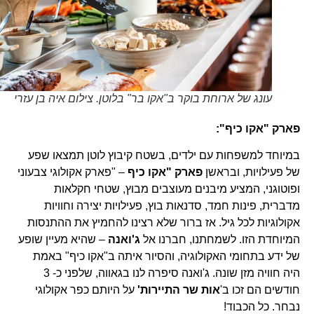
עונג של ארוחת בוקר ב"אקו בר" בלוטן. צילום איה בן עזרי
פארק "אקו כיף":
במיוחד למשפחות עם ילדים, בשטח קיבוץ לוטן תמצאו שפע
של פעילויות, ובראשן
פארק "אקו כיף
– "פארק אקולוגי צבעוני
ופוטוגני, המציע מיבנים מעוצבים מבוץ, שטחי חקלאות
מדברית, פינות חמד, סדנאות בוץ, פעילויות יצירה וחוויות
אקולוגיות לכל גיל. אז ברור שלא רצינו להחמיץ את ההתנסות
המיוחדת הזו. לשמחתנו, חברנו אל
ג'ואנה
– שהיא מעיין שופע
של ידע בתחומי האקולוגיה, והסיור איתה ב"אקו כיף" באמת
היה חוויה מזן שונה. ג'ואנה סיפרה לנו בגאווה, שלפני כ- 3
חודשים הם זכו ב'
אות שר התיירות'
על היותם כפר אקולוגי
נבחר. כל הכבוד!