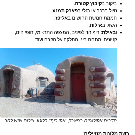
ביקור ב
קיבוץ קטורה
.
טיול ברכב או רגלי ב
פארק תמנע
.
חממת חמשת החושים ב
אליפז
.
השוק ב
אילות
.
ו
באילת
: ריף הדולפינים, המצפה התת-ימי, חופי הים,
קניונים, מתחם ביג, החלקה על הקרח ועוד…
חדרים אקולוגיים בפארק "אקו כיף" בלוטן. צילום שוש להב
רשת מלונות מטיילים: