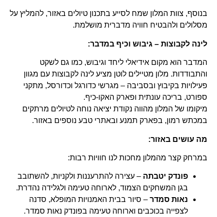
בנוסף, צוות המלון שמח לסייע בתכנון טיולים באזור, להמליץ על
מסלולים ולהבטיח חוויה מדברית מושלמת.
לינה לקבוצות – גיבוש וכיף במדבר:
המדבר הוא מקום אידיאלי ליחד וגיבוש, כמו גם לשקט
והתבודדות. מלון מטיילים לוטן מציע לינה לקבוצות עם מגוון
פעילויות בקיבוץ ובסביבה – מגרשי כדורגל וכדורסל, מתקני
ספורט, בריכה עונתית ופארק האקו-כיף.
מיקומו של המלון מהווה נקודת יציאה נוחה לטיולים מרתקים
במכתש רמון, בפארק תמנע ובאתרי טבע נוספים באזור.
מה עושים באזור:
במרחק קצר מהמלון מחכות לנו חוויות רבות:
פונדק יטבתה
– עצירה להתרעננות ולקניות, להשתובב
בגן המשחקים הצמוד, לארוחה טעימה ולגלידה נהדרת.
נאות סמדר
– סיור בבית האמנויות המופלא, סדנה
לצפייה בכוכבים וארוחה טעימה בפונדק נאות סמדר.