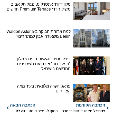
מלון דיוויד אינטרקונטיננטל תל אביב
משיק חדרי Premium Terrace חדשים
למה ארוחת הבוקר ב-Waldorf Astoria
Berlin משאירה אבק למתחרים?
דיפלומטיה וחגיגיות בבירה: מלון
"המלך דוד" אירח את השגרירים
החדשים בישראל
פראג: יוקרה מלונאית בעיר מאה
הצריחים
הכתבה הקודמת
הכתבה הבאה
פסטיבל תאילנד "סוואדי סבבה" יתקיים לראשונה בישראל
הסוף ל-"מצב טיסה": Wizz Air תציע אינטרנט לווייני של סטארלינק בטיסותיה