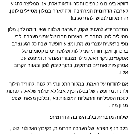
דווקא בימים מוטרפים וחסרי-וודאות אלה, אני ממליצה להגיע
ל
ערבה הדרומית
המרהיבה, ולהתארח ב
מלון מטיילים לוטן
.
זה המקום לנפוש ולהתרגע בו!
המדבר יודע להעניק שקט, השראה ושלווה שאין דומה להן. מלון
מטיילים לוטן מחבר בין האירוח החם של אנשי הערבה, לבין
נופי בראשית עוצרי נשימה, ומציע חופשה שבה כל רגע נצרב
בזיכרון. ואכן, חוויתי שני לילות ושלושה ימים קסומים של
אסקפיזם, ניקוי ראש, מילוי מצבורי האנרגיות ומיפגש עם
אטרקציות ואתרים מרתקים, בתוך קיבוץ לוטן ובאזור הקרוב
אליו.
אם להודות על האמת, במקור התכוונתי רק לנוח, להוריד הילוך
ולהנות מחופשה של בטלה וכיף. אבל לא יכולתי שלא-להתפתות
לנוכח הפעילויות והתגליות המוצעות כאן, ובלוטן מצאתי שפע
מגוון מהן.
שלווה מדברית בלב הערבה הדרומית:
בלב הנוף הפראי של הערבה הדרומית, בקיבוץ האקולוגי לוטן,