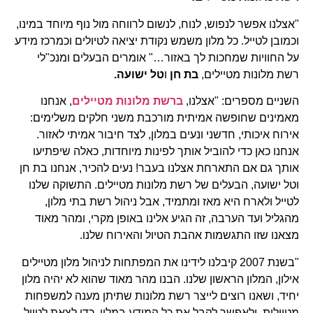
"אצלנו אפשר לנפוש, לנוח, לנשום לרווחה מול נוף מיוחד במינו,
וכמובן לטייל. כל מלון משמש נקודת יציאה לטיולים וכמרכז מידע
על החוויות שמחכות לך באזור…" אומרים הבעלים ומנכ"לי
רשת מלונות מטיילים,
בת חן
ו
טל ישועה.
השניים מספרים: "אצלנו,
ברשת מלונות מטיילים
, אנחנו
מאמינים שחופשה אמיתית מורכבת משני חלקים משלימים:
אירוח איכותי, חדשני ונעים במלון, לצד חיבור אמיתי לאזור.
אנחנו כאן כדי להוביל אותך לפינות מיוחדות, כאלה שיפתיעו
אותך גם אם התארחת אצלנו בעבר! נעים להכיר, אנחנו בת חן
וטל ישועה, הבעלים של רשת מלונות מטיילים. התשוקה שלנו
לטייל ולארח היא מאז ומתמיד, אבל ניהול רשת בתי מלון,
מהגליל ועד הערבה, זה הגיע אלינו באופן מקרי, ומהר מאוד
מצאנו שזו התגשמות אהבת הטיול והאירוח שלנו.
"בשנת 2007 קיבלנו לידינו את המפתחות לניהול מלון מטיילים
אילון, המלון הראשון שלנו. הבנו מהר מאוד שהוא לא יהיה מלון
יחיד, ושאנו רוצים לייצר רשת מלונות שתיתן מענה למשפחות
מטיילות, ולאפשר לקבל את כל המידע במלון, כדי לצאת לטייל