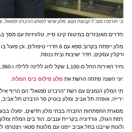
י חורמרו מנכ"ל קבוצת נקש. מלון שישי למותג הרברט סמואל. צילום 
רים מאובזרים במיטות קינג סייז, טלוויזיות עם מסך בגודל 55", מכונת נספרסו, מיני בר, פינת ישיבה וחדר אמבטיה מחופה בשיש יוקרתי
במלון ייפתח בקרוב ספא עם 6 חדרי טיפו
קלין עסקים, חדר ישיבות ובית כנסת.
האירוח החל מ-1,100 שקל לזוג ללינה ללילה ו-1,360 שקל לזוג על בסיס לינה וארוחת בוקר
יוני השנה פתחה הרשת את
מלון מילוס בים המלח
.
י המלון הנמנים עם רשת "הרברט סמואל" הם הריף אילת, מי
רייה, אופרה תל אביב ומלון בוטיק סר הרברט תל אביב, שייפתח 
ונות שייבנו בתל אביב יימנו עם מלונות סטאי ויצטרפו לסטאי