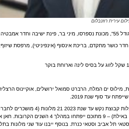
עירית רוזנבלום
.
לים, וכן פועל בו חדר כושר מתקדם, בריכת אינסוף (אינפיניטי), מרפסת שיזוף
לוס ים המלח, הרברט סמואל ירושלים, אוקיינוס הרצליה, בי
עד סוף שנת 2019.
במסגרת התפתחות החברה בבתי מלון חדשים, יפעלו בבעלות קבוצת נקש עד שנת 3
ברמת הגולן, גורדוניה בקריית ענבים, הוד בים המלח ומלון באילת) – 9 מתוכם ייפתחו ב
 תל אביב וסטאי כנרת. בנוסף ייבנו עוד שני מלונות בתל אבי