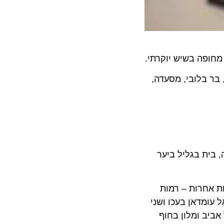
, בר בלובי, מסעדה,
ת בגליל ביער
202 21 מלונות (4 מושכרים לחברות אחרות – רמות
מהלך 4 השנים הקרובות. חאן אל עומדאן בעכו ושני
ב ומלון בחוף