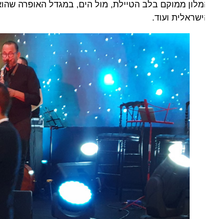
לון ממוקם בלב הטיילת, מול הים, במגדל האופרה שהוא 
שראלית ועוד.