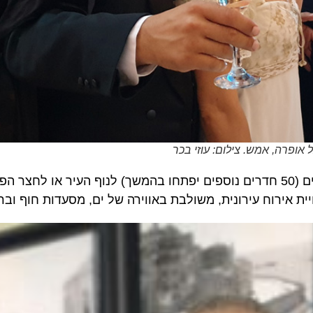
ה, אמש. צילום: עוזי בכר
במלון, שנמצא בכיכר הרברט סמואל, 61 חדרים הצופים לים (50 חדרים נוספים יפתחו בהמשך) לנוף העיר או לח
רוח עירונית, משולבת באווירה של ים, מסעדות חוף וברים.