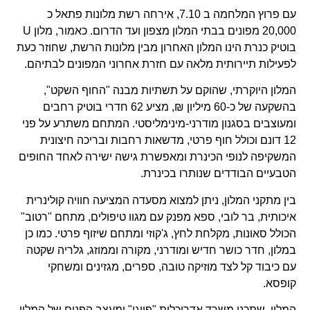
עם פרוץ המלחמה ב 7.10, אירחה רשת מלונות פתאל כ
20,000 מפונים בבתי המלון מצפון ועד הדרום. כאמור, מלון U
בוטיק כנרת הינו המלון האחרון מבין מלונות הרשת, שחוזר כעת
לפעילות תיירותית מלאה עם חזרת אחרוני המפונים לבתיהם.
המלון היוקרתי, שהוקם על תשתיות מבנה "החוף השקט",
בהשקעה של כ-60 מיליון ₪, מציע 62 חדרי בוטיק רחבים
ומעוצבים בסגנון מודרני-מינימליסטי. המתחם משתרע על פני
12 דונם וכולל חוף פרטי, מדשאות רחבות ובריכה חיצונית
המשקיפה לנופי הכינרת ומאפשרת גישה ישירה לאחד החופים
הטבעיים הבודדים שנותרו בכינרת.
בין מתקני המלון, ניתן למצוא מסעדה המציעה חוויה קולינרית
איכותית, בר לובי, ספא מפנק עם מגוו טיפולים, מתחם "רטוב"
הכולל סאונות, מקלחת לחץ, ג'קוזי ומתחם שיזוף פרטי. כמו כן
במלון, חדר כושר חדיש ומודרני, מקורה וממוזג, גלריה שקטה
עם כיבוד קל לצד מוזיקה טובה, ספרים, מגזינים ומשחקי
קופסא.
המלון, שתכנן משרד אדריכלות "פייגן" ומעצב הפנים של המלון