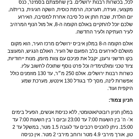
לכל, בכשרות רבנות ירושלים. בין שחפצתם בסמינר, כנס
מקצועי, וועידה, תערוכה, הרמת כוסית, השקה חגיגית, ברית/ה,
יום הולדת, שבת חתן או כל סיבה אחרת למסיבה, האירוע
שלכם יוכל להתקיים באולם הקומה ה-8, אל מול הנוף המרהיב
לעיר העתיקה ולעיר החדשה.
אולם הקומה ה-8 במלון איביס ירושלים מרכז העיר, הוא מקום
מושלם לאירועים בלב הפועם של העיר. האולם הנגיש, המעוצב
בקו חדשני ורענן, יקבל את פניכם עם צוות מיומן, מנות ייחודיות,
ציוד טכני ומולטימדיה וכל פרט נוסף שתוכלו לחשוב עליו.
כשרות רבנות ירושלים. אולם 250 מ״ר, עד 130 מוזמנים כולל
אפשרות לינה, מסך לד בגודל 130 אינטש, מערכת שמע
היקפית ועוד.
חניון צמוד:
במלון חניון רובוטי/אוטומטי, ללא כניסת אנשים, הפעיל בימים
א’- ה’ בין השעות 7:00 עד 23:00 וביום ו’ בין השעות 7:00 עד
15:00. ניתן להכניס רכבים עד לגובה 1.5 מטר, במשקל עד 2
טון, אורך מירבי 4.9 מטר ורוחב מירבי 2 מטר. אין כניסה