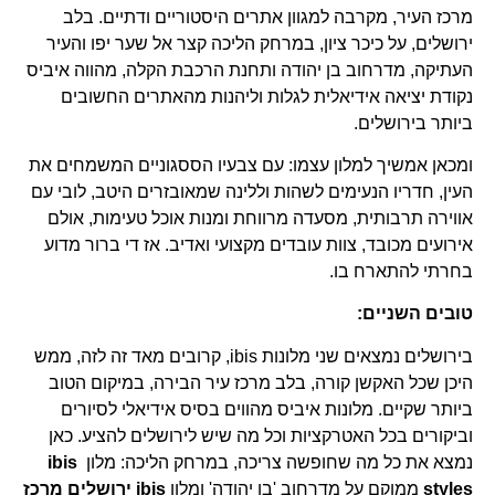
מרכז העיר, מקרבה למגוון אתרים היסטוריים ודתיים. בלב
ירושלים, על כיכר ציון, במרחק הליכה קצר אל שער יפו והעיר
העתיקה, מדרחוב בן יהודה ותחנת הרכבת הקלה, מהווה איביס
נקודת יציאה אידיאלית לגלות וליהנות מהאתרים החשובים
ביותר בירושלים.
ומכאן אמשיך למלון עצמו: עם צבעיו הססגוניים המשמחים את
העין, חדריו הנעימים לשהות וללינה שמאובזרים היטב, לובי עם
אווירה תרבותית, מסעדה מרווחת ומנות אוכל טעימות, אולם
אירועים מכובד, צוות עובדים מקצועי ואדיב. אז די ברור מדוע
בחרתי להתארח בו.
טובים השניים:
בירושלים נמצאים שני מלונות ibis, קרובים מאד זה לזה, ממש
היכן שכל האקשן קורה, בלב מרכז עיר הבירה, במיקום הטוב
ביותר שקיים. מלונות איביס מהווים בסיס אידיאלי לסיורים
וביקורים בכל האטרקציות וכל מה שיש לירושלים להציע. כאן
נמצא את כל מה שחופשה צריכה, במרחק הליכה: מלון
ibis
styles
ממוקם על מדרחוב 'בן יהודה' ומלון
ibis
ירושלים מרכז