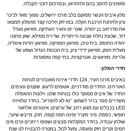
ומזמינים להסב בהם ולהתרגע, ובמרכזם דוכני הקבלה.
מלון איביס הכשר ממוקם בלב מרכז ירושלים, סמוך מאד לכיכר
ציון ולתחנת הרכבת הקלה. במרחק הליכה קצר מהמלון תמצאו
את מדרחוב בן יהודה, שער יפו והעיר העתיקה, מוזיאון מגדל
דוד, שכונת נחלת שבעה הייחודית, שדירת ממילא, שוק מחנה
יהודה התוסס, בית טיכו, מוזיאון המוזיקה, מוזיאון יהדות איטליה,
מעלית הזמן, מוזיאון ידידי ציון, בית הכנסת הגדול ושפע של
גלריות, מוזיאונים, אטרקציות, בתי קפה ומסעדות.
חדרי המלון:
באיביס מרכז העיר, 124 חדרי אירוח מאובזרים לנוחות
האורחים. החדרים מודרניים, אטומים לרעש, שקטים ונעימים.
החדר של איביס ממוקד כולו בנוחות שלנו. וילונות ההאפלה
משדרים מסר ברור לשמש: "נא לא להפריע". בחדר טלוויזיה
LED בכבלים עם מגוון רחב של ערוצים, אינטרנט אלחוטי
חופשי, כספת, מיני מקרר ופינה חמה (קפה, תה), מייבש שיער,
שולחן עבודה, בחדר המקלחת סבונים ושמפו ריחניים וזרם מים
חמים וקרים חזק ומעסה, ומעל לכול, במטרה להבטיח לנו שנת