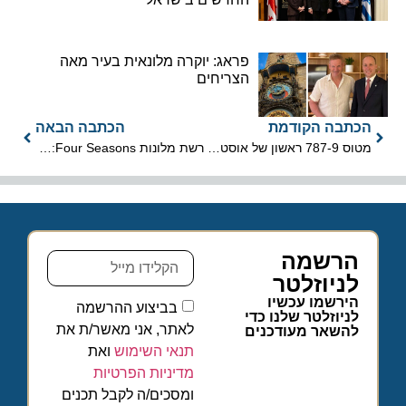
פראג: יוקרה מלונאית בעיר מאה
הצריחים
הכתבה הקודמת
הכתבה הבאה
מטוס 787-9 ראשון של אוסטריאן איירליינס המריא היום מוינה לניו יורק
רשת מלונות Four Seasons: פתיחה מחודשת של שני בתי מלון
הרשמה
לניוזלטר
הירשמו עכשיו
בביצוע ההרשמה
לניוזלטר שלנו כדי
לאתר, אני מאשר/ת את
להשאר מעודכנים
תנאי השימוש
ואת
מדיניות הפרטיות
ומסכים/ה לקבל תכנים