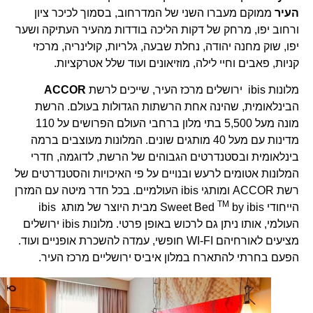
העיר
ממוקם מעברו השני של המדרחוב, בסמוך לכיכר ציון
ורחוב יפו, מרחק של דקות הליכה בודדות מהעיר העתיקה ושער
יפו, שוק מחנה יהודה, נחלת שבעה, גלריות, קולינריה, מרכזי
קניות, פאבים וחיי לילה, מוזיאונים ועוד שלל אטרקציות.
מלונות ibis ירושלים מרכז העיר, שייכים לרשת
ACCOR
הבינלאומית, שהינה אחת הרשתות הגדולות בעולם. הרשת
מונה מעל 5,500 בתי מלון ברחבי העולם הפרושים על 110
מדינות עם מעל 40 מותגים שונים. המלונות מעוצבים ברמה
בינלאומית ובסטנדרטים הגבוהים של הרשת, לדוגמה, חדרי
המלונות אטומים לרעש ובנויים על פי האיכויות והסטנדרטים של
רשת ACCOR ומותגי ibis העולמיים. בכל חדר מיטה עם המזרן
TM
הייחודי Sweet Bed
by ibis מבית היוצר של מותג ibis
העולמי, אותו ניתן גם לרכוש באופן פרטי. מלונות ibis ירושלים
מציעים לאורחיהם WI-FI חופשי, עמדה להשכרת אופניים ועוד.
הפעם בחרתי להתארח במלון איביס ירושליים מרכז העיר.