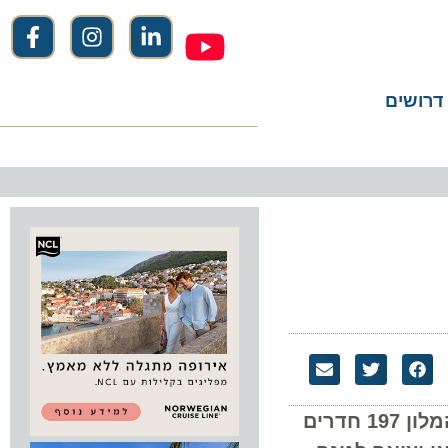
שים
במסגרת הפרויקט שופצו חדרי המלון מן היסוד ונוספו 30 חדרים חדשים. במתכונתו החדשה מציע המלון 197 חדרים