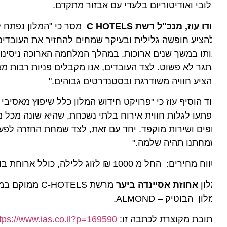
ובי ואודיטוריום בלעדי עם אבזור מתקדם.
דו עוז, מנכ"ל רשת
C HOTELS
מסר כי "המלון נפתח לאחר 
הציע חופשה גלילית ובעיקר שמחים להחזיר את העובדים היקר
תו במשך שנים ארוכות. במהלך המלחמה הארוכה ניסינו לשמר 
גר לא פשוט. לצד העובדים, אנו מקבלים פניות רבות מאורחי
ציע חוויה משודרגת ובסטנדרטים גבוהים."
ד הוסיף עוז כי "פרויקט חידוש המלון כלל שיפוץ מאסיבי מה
פתעו לגלות חווית אירוח בלתי נשכחת, שהיא שונה מכל מה 
פים ושירות מוקפד. יחד עם זאת, לצד שמחת החזרה לפעילות 
מחתנו תהיה שלמה."
 מחירים: החל מ 1000 ₪ לזוג ללילה, כולל ארוחת בוקר. פרטים נוספים באתר
לון
אחוזת אסיינדה ביער
מרשת C-HOTELS ממ
לון הבוטיק – ALMOND.
ובת מקוצרת לכתבה זו:
https://www.ias.co.il?p=169590