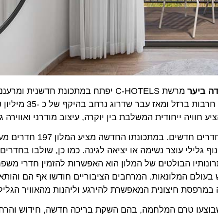
ביער
מרשת C-HOTELS יפתח במתכונת חדשנית ומרעננ
במרומי הגליל המערבי, נסגר מיד עם פריצתה של מלחמת חר
וויה ייחודית המשלבת בין יוקרה, עיצוב מודרני ואווירה גליל
במסגרת הפרויקט שופצו חדרי המלון מן היסוד ונוספו 30 חדרים חדשים. ב
לילי עוצר נשימה או יציאה לגינה. כמו כן, שולבו בחדרים של
תיו הבולטים של המלון הוא האפשרות להזמין חדרי משפחה מר
 + 3 ילדים, מצרך מבוקש בעולם המלונאות. המרחבים הציבוריים חודשו אף הם והות
רפסת חיצונית המאפשרת להירגע וליהנות מהאוויר הגלילי הצ
עו טרם המלחמה, בהם השקת בריכה חדשה, חידוש והרחבת