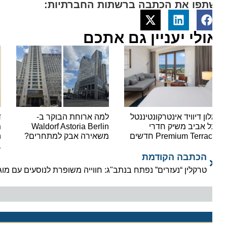
תפו את הכתבה ברשתות החברתיות:
ולי יעניין גם אתכם
ון דיוויד אינטרקונטיננטל
למה ארוחת הבוקר ב-
דיפלו
 אביב משיק חדרי
Waldorf Astoria Berlin
מלון 
Premium Terra חדשים
משאירה אבק למתחרים?
השגר
בישר
הכתבה הקודמת
טרקלין “נעזרים” נפתח בנתב"ג: חווייה משופרת לנוסעים עם מוגבלות