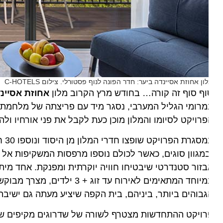
ון אחוזת אסיינדה ביער: חדר הפונה לנוף פסטורלי. צילום C-HOTELS
ף סוף זה קורה… בחודש מרץ הקרוב מלון
אחוזת אסיינדה 
רויקט לסיומו והמלון מוכן כעת לקבל את פני אורחיו ולהציע ח
מגוון סוגים, כאשר לכולם נוספו מרפסות המשקיפות אל נוף ג
זור סטנדרטי שיבטיחו חוויה יוקרתית ומפנקת. אחד מיתרונו
במיוחד המתאימים לאירוח עד זוג
בוהים ביותר, ביניהם, בית הקפה שיציע מעתה גם ישיבה במ
רויקט ההתחדשות מצטרף לשורה של שדרוגים מקיפים שבוצ