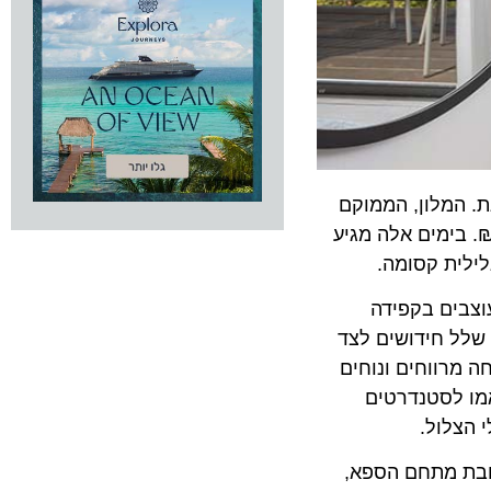
ת. המלון, הממוקם
בות ברזל ומאז עבר שדרוג נרחב בהיקף של כ -35 מיליון ₪. בימים אלה מגיע
ית קסומה.
מתכונתו החדשה מציע המלון 197 חדרים מעוצבים בקפידה
ל חידושים לצד
ווחים ונוחים
אמו לסטנדרטים
לול.
 מתחם הספא,