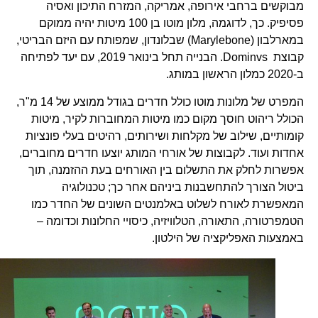
מבוקשים ברחבי אירופה, אמריקה, המזרח התיכון ואסיה
פסיפיק. כך, לדוגמה, מלון מוטו בן 100 מיטות יהיה ממוקם
במארלבון (Marylebone) שבלונדון, שמפותח עם היזם הבריטי,
קבוצת Dominvs. הבנייה תחל בינואר 2019, עם יעד לפתיחה
ב-2020 כמלון הראשון במותג.
המפרט של מלונות מוטו כולל חדרים בגודל ממוצע של 14 מ"ר,
הכולל ריהוט חוסך מקום כמו מיטות המחוברות לקיר, מיטות
קומותיים, שילוב של מקלחות ושירותים, רהיטים בעלי פונציות
אחדות ועוד. לקבוצות של אורחי המותג יוצעו חדרים מחוברים,
אפשרות לחלק את התשלום בין האורחים בעת ההזמנה, תוך
ביטול הצורך להתחשבנות ביניהם אחר כך; טכנולוגיה
המאפשרת לאורח לשלוט באלמנטים השונים של החדר כמו
הטמפרטורה, התאורה, הטלוויזיה, כיסויי החלונות וכדומה –
באמצעות האפליקציה של הילטון.