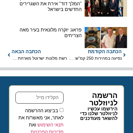
"המלך דוד" אירח את השגרירים
החדשים בישראל
פראג: יוקרה מלונאית בעיר מאה
הצריחים
הכתבה הקודמת
הכתבה הבאה
נסיעה במהירות 250 קמ”ש: החלו העבודות להנחת המסילות המהירות
רשת מלונות ישרוטל מארחת את פסטיבל ג'אז בים האדום
הרשמה
לניוזלטר
הירשמו עכשיו
בביצוע ההרשמה
לניוזלטר שלנו כדי
לאתר, אני מאשר/ת את
להשאר מעודכנים
תנאי השימוש
ואת
מדיניות הפרטיות