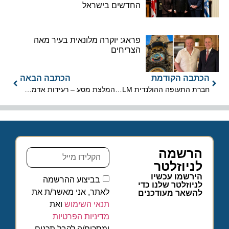
החדשים בישראל
פראג: יוקרה מלונאית בעיר מאה
הצריחים
הכתבה הקודמת
הכתבה הבאה
חברת התעופה ההולנדית KLM חוזרת לישראל
המלצת מסע – רעידות אדמה מתמשכות בסנטוריני ופארוס
הרשמה
לניוזלטר
הירשמו עכשיו
בביצוע ההרשמה
לניוזלטר שלנו כדי
לאתר, אני מאשר/ת את
להשאר מעודכנים
תנאי השימוש
ואת
מדיניות הפרטיות
ומסכים/ה לקבל תכנים