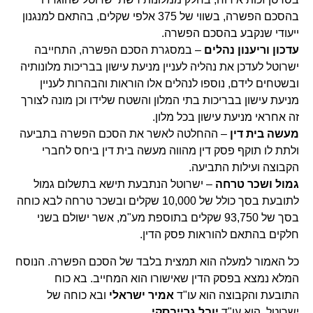
בהסכם הפשרה, בשווי של 375 אלפי שקלים, בהתאם למנגנון
ייעודי שנקבע בהסכם הפשרה.
עדכון וריענון נהלים
– במסגרת הסכם הפשרה, התחייבה
ישרוטל לעדכן את נהליה לעניין מניעת עישון בבריכות מלונותיה
ובשטחים לידם, נוספו לנהלים אלו הוראות והבהרות לעניין
מניעת עישון בבריכות בתי המלון והשטח שלידו וכן מונה לצורך
זה אחראי מניעת עישון בכל מלון.
מעשה בית דין
– ההחלטה לאשר את הסכם הפשרה בתביעה
ולתת לו תוקף פסק דין מהווה מעשה בית דין ביחס לחברי
הקבוצה ועילות התביעה.
גמול ושכר טרחה
– ישרוטל הנתבעת תישא בתשלום גמול
לתובעת בסך כולל של 10,000 שקלים ובשכר טרחה לבא כוחה
בסך של 93,750 שקלים בתוספת מע"מ, אשר ישולם בשני
חלקים בהתאם להוראות פסק הדין.
כל האמור למעלה הוא תמצית בלבד של הסכם הפשרה. הנוסח
המלא נמצא בפסק הדין שאישורו הוא המחייב. בא כוח
התובעת והקבוצה הוא עו"ד
אמיר ישראלי
ובא כוחה של
ישרוטל, הוא עו"ד
יובל גרייבסקי
.