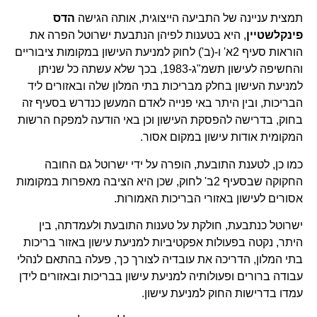
תמצית עניינה של התביעה הייצוגית, אותה הגישה
הדס
פינקלשטיין
, היא בטענות לפיהן הנתבעת ישרוטל הפרה את
הוראות סעיף 2א' ו-(ב') לחוק למניעת העישון במקומות ציבוריים
והחשיפה לעישון תשמ"ג-1983, בכך שלא עשתה כל שניתן
למניעת העישון בחלק מבריכות בתי המלון שלה ובאזורים ליד
הבריכות, ובין היתר באי פנייה לאדם המעשן כנדרש בסעיף זה
בחוק, בדרישה להפסקת העישון וכן באי הודעה למפקח הרשות
המקומית אודות עישון במקום אסור.
כמו כן, לטענת התובעת, הופרה על ידי ישרוטל גם החובה
החקוקה שבסעיף 2ב' לחוק, שכן היא הציבה מאפרות במקומות
אסורים לעישון באזורי הבריכות האמורות.
ישרוטל כנתבעת, חולקת על טענות התובעת ולעמדתה, בין
היתר, נקטה בפעולות אפקטיביות למניעת עישון באזור בריכות
בתי המלון, הדריכה את עובדיה לצורך כך, פעלה בהתאם לנהלי
עבודה ברורים ופעולותיה למניעת עישון בבריכות ובאזורים לידן
עמדו בדרישות החוק למניעת עישון.