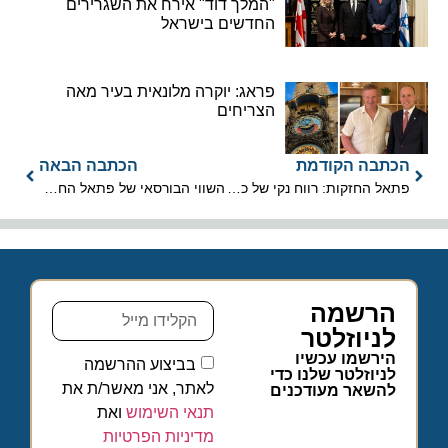
"המלך דוד" אירח את השגרירים
החדשים בישראל
פראג: יוקרה מלונאית בעיר מאה
הצריחים
הכתבה הקודמת
הכתבה הבאה
פתאל החזקות: רווח נקי של כ- 194 מיליון שקל לבעלי המניות ב-2017
השווי הבורסאי של פתאל החזקות – קרוב ל-5 מיליארד שקלים
הרשמה
לניוזלטר
הירשמו עכשיו
בביצוע ההרשמה
לניוזלטר שלנו כדי
לאתר, אני מאשר/ת את
להשאר מעודכנים
תנאי השימוש
ואת
מדיניות הפרטיות