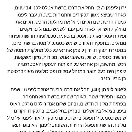
ירון ליפמן
(37), החל את דרכו ברשת אטלס לפני 14 שנים.
לאחר שביצע מגוון תפקידים והתמחות בשטח, עבר ליפמן
למטה הרשת שם הקים וניהל את מחלקת הרכש, הקים את
מחלקת השיווק, לאחר מכן עבר לשמש כמנהל פרויקטים
ופיתוח עסקי וארגוני, ועסק בהטעמת טכנולוגיות חדשות ופיתוח
מנהלים. בתפקידו הקודם שימש כסמנכ"ל מטה ברשת. כיום,
במסגרת תפקידו, ירון ליפמן אחראי על כלל מחלקות המטה של
הרשת: כספים, שיווק, משאבי אנוש, מכירות, מזון ומשקאות,
רכש, מחשוב, וכן אחראי על הפיתוח העסקי והאסטרטגיה.
ליפמן הינו בעל תואר במנהל עסקים ופסיכולוגיה מאוניברסיטת
בן גוריון בנגב.
ליאור ליפמן
(40), החל את דרכו ברשת אטלס לפני 16 שנים
במגוון תפקידי שטח. לאורך שנותיו ברשת הוא התמחה
בפתיחת מלונות חדשים, ובהם שלום אנד רילקס מרקט האוס
ביפו, בצלאל בירושלים ופבריק בתל-אביב. בתפקידו הקודם
שימש כסמנכ"ל תפעול ברשת. כיום מופקד ליאור ליפמן על כלל
מלונות הרשת ותפעול היחידות השונות. ליפמן הוא בוגר תואר