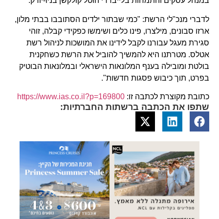
במנהל עסקים והתמחות בלייבררי הוטל קולקשן בניו-יורק.
לדברי מנכ"לי הרשת: "כמי שבתור ילדים הסתובבו בבתי מלון,
ארזו סבונים, מילצרו, פינו כלים ושימשו כפקידי קבלה, זוהי
סגירת מעגל עבורנו לקבל לידינו את המושכות לניהול רשת
אטלס. מטרתנו היא להמשיך להוביל את הרשת כשחקנית
בולטת ומובילה בענף המלונאות הישראלי ובמלונאות הבוטיק
בפרט, תוך כיבוש פסגות חדשות".
כתובת מקוצרת לכתבה זו:
https://www.ias.co.il?p=169800
שתפו את הכתבה ברשתות החברתיות: