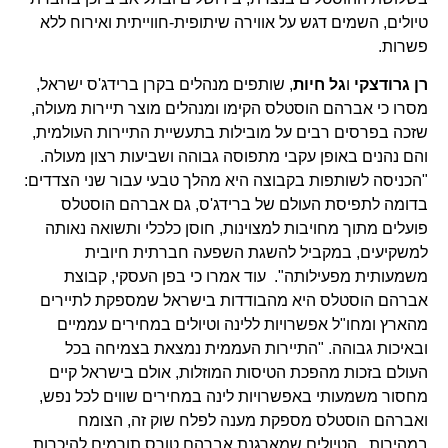
טיולים, השמים דגש על אווירה שיתופית-חווייתית ואירוח ללא
פשרות.
רן גרודצקי
ו
גל חיות
, שותפים מנהלים בקרן ברידג'ס ישראל,
מסרו כי אברהם הוסטלס הקימו ומנהלים מוצר תיירות מעולה,
שזכה בפרסים רבים על מובילות בתעשיית התיירות העולמית,
והם נהנים באופן עקבי מתפוסה גבוהה ושביעות רצון מעולה.
"הכניסה לשותפות בקבוצה היא מהלך טבעי עבור שני הצדדים:
בדומה לתפיסת העולם של ברידג'ס, גם אברהם הוסטלס
פועלים מתוך מחויבות למצוינות, חוסן כלכלי ותשואה נאותה
למשקיעים, במקביל להשגת השפעה חברתית חיובית
משמעותית מפעילותה". עוד אמרו כי בפן העסקי, קבוצת
אברהם הוסטלס היא מהבודדות בישראל שמספקת לתיירים
מהארץ ומחו"ל אפשרויות ללינה וטיולים במחירים עממיים
ובאיכות גבוהה. "התיירות העממית נמצאת בצמיחה בכל
העולם בזכות מהפכת הטיסות המוזלות, אולם בישראל קיים
מחסור משמעותי באפשרויות לינה במחירים שווים לכל נפש,
ואברהם הוסטלס מספקת מענה לפלח שוק זה, הצומח
במהירות. הטיולים שמארגנת אברהם טורס תורמים להיכרות