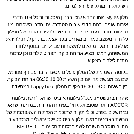
רשת אקור ומותגי ibis העולמיים.
מלון ibis Styles החדש שוכן בבניין היסטורי וכולל 104 חדרי
אירוח שונים, בהם חדרי אירוח סטנדרטיים וחדרי משפחה, מיני
סוויטות וחדרים עם מרפסות. בהמשך לרעיון המרכזי של המלון,
כל חדר מעוצב כמרחב מגורים בפני עצמו, בו ניתן לנוח, להירגע
או לעבוד. המלון מתאים למשפחות עם ילדים: בנוסף לחדרי
המשפחה, המלון מציע ארוחת בוקר ותפריט לילדים וכן ערכות
מתנה לילדים בצ'ק אין.
בקומה השמינית של המלון פועלים מסעדה ובר עם נוף פנורמי,
שם גם מוגשת מדי יום בין השעות 06:30-10:00 ארוחת הבוקר.
בין השעות 18:30-19:30 מקיים המלון happy hour במסעדה.
אהרון ברנשטיין
, מנכ"ל מלונות איביס ישראל: "רשת מלונות
ACCOR רואה פוטנציאל גדול בפיתוח התיירות במדינת ישראל
ובירושלים בפרט וכולי תקווה שתוכניות הפיתוח השאפתניות של
הרשת בארץ יתממשו. מלון איביס סטיילס ירושלים מרכז העיר
מהווה תוספת חשובה לשני המלונות הקיימים – IBIS RED
מרכז העיר ירושלים ו- David Tower Mgallery by