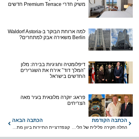
משיק חדרי Premium Terrace חדשים
למה ארוחת הבוקר ב-Waldorf Astoria
Berlin משאירה אבק למתחרים?
דיפלומטיה וחגיגיות בבירה: מלון
"המלך דוד" אירח את השגרירים
החדשים בישראל
פראג: יוקרה מלונאית בעיר מאה
הצריחים
הכתבה הקודמת
הכתבה הבאה
החלה חקירה פלילית של הליך הסמכת מטוסי 737MAX
קונפדרציית התיירות ביוון מתנגדת למיסוי על הענף במדינה