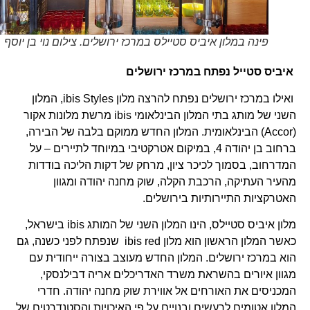
פינה במלון איביס סטיילס במרכז ירושלים. צילום נוי בן יוסף
איביס סטייל נפתח במרכז ירושלים
ואילו במרכז ירושלים נפתח להרצה מלון ibis Styles, המלון
השני של מותג בתי המלון הבינלאומי ibis מרשת מלונות אקור
(Accor) הבינלאומית. המלון החדש ממוקם בלבה של הבירה,
ברחוב בן יהודה 4, במיקום אטרקטיבי במיוחד לתיירים – על
המדרחוב, בסמוך לכיכר ציון, מרחק של דקות הליכה בודדות
מהעיר העתיקה, הרכבת הקלה, שוק מחנה יהודה ומגוון
האטרקציות התיירותיות בירושלים.
מלון איביס סטיילס, הינו המלון השני של המותג ibis בישראל,
כאשר המלון הראשון הוא מלון ibis red שנפתח לפני כשנה, גם
הוא במרכז ירושלים. המלון החדש מעוצב בצורה ייחודית עם
מגוון איורים בהשראת משרד האדריכלים אריה דבילנסקי,
המכניסים את האורחים אל אווירת שוק מחנה יהודה. חדרי
המלון אטומים לרעשים ובנויים על פי האיכויות והסטנדרטים של