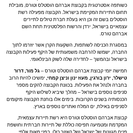
כשותפה אסטרטגית בקבוצת אברהם הוסטלס וטורס, מובילת
תחום התיירות המקיימת בישראל. הקבוצה מפעילה רשת
הוסטלים בשם זה וכן היא בעלת חברת טיולים לתיירים
עצמאיים בישראל, ירדן והרשות הפלסטינית תחת השם
אברהם טורס.
במסגרת הכניסה לשותפות, השקעות הקרן אשר יוזרמו לתוך
החברה, ישמשו להרחבה משמעותית של היקף פעילות הקבוצה
בישראל ובהמשך – לחדירה שלה לשוק הבינלאומי.
חמישה יזמי קבוצת אברהם הוסטלס וטורס –
גל מור, דרור
טישלר, ירון בורגין, מעוז ינון וניצן קמחי,
ימשיכו להיות הרוב
בחברה ולנהל את הפעילות. בכוונת הקבוצה להקים מספר
סניפים נוספים בישראל – מהלך שיביא לשילוש היקף
הכנסותיה בשנים הקרובות. בימים אלו בוחנת הקבוצה מיקומים
לסניפים באילת, ים המלח ואתרים נוספים בארץ.
קבוצת אברהם הוסטלס וטורס היא רשת תיירות עצמאית,
המקדמת ומטמיעה תפיסה כוללת של תיירות חברתית וחושפת
פנים מגוונות של ישראל ושל האזור כולו, בפני מאות אלפי