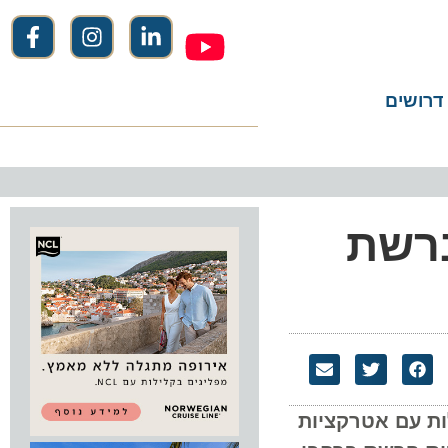
שים
שת
עם אטרקציות