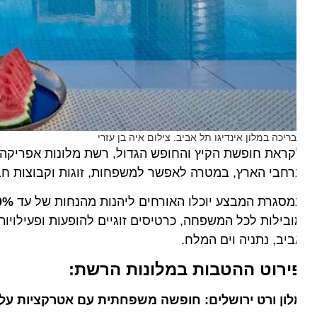
ריכה במלון אינדיגו תל אביב. צילום איה בן עזרי
ראת חופשת הקיץ והחופש הגדול, רשת מלונות אפריקה ישר
חבי הארץ, במטרה לאפשר למשפחות, זוגות וקבוצות חברים
סגרת המבצע יוכלו האורחים ליהנות מהנחות של עד
20%
, 
בילות לכל המשפחה, כרטיסים זוגיים להופעות ופעילויות מי
יב, נתניה וים המלח.
ירוט ההטבות במלונות הרשת:
לון ורט ירושלים: חופשה משפחתית עם אטרקציות על חש