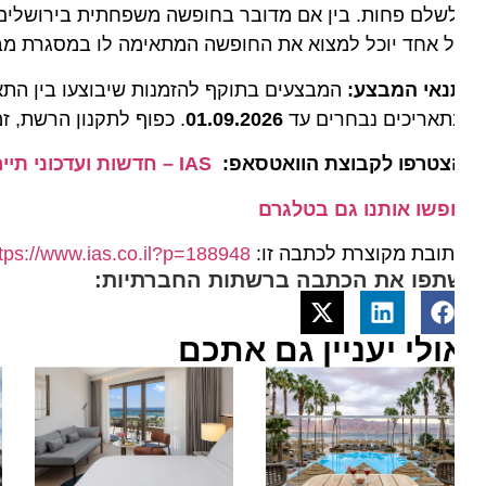
שלם פחות. בין אם מדובר בחופשה משפחתית בירושלים, סוף
 אחד יוכל למצוא את החופשה המתאימה לו במסגרת מבצעי
נאי המבצע:
המבצעים בתוקף להזמנות שיבוצעו בין התאריכ
תאריכים נבחרים עד
01.09.2026
. כפוף לתקנון הרשת, זמינו
צטרפו לקבוצת הוואטסאפ:
IAS – חדשות ועדכוני תיירות מהארץ ומהעולם
פשו אותנו גם בטלגרם
ובת מקוצרת לכתבה זו:
https://www.ias.co.il?p=188948
תפו את הכתבה ברשתות החברתיות:
ולי יעניין גם אתכם