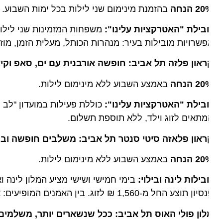
2 הנחה
בהזמנת מינימום שני לילות בכל ימות השבוע.
בילת "האטרקציות עלינו":
משפחות המזמינות שני לילות ומע
שרויות מובילות בעיר: מנהרות הכותל, מעלית הזמן, מוזיאון 
ראון פלזה תל אביב: חופשה אורבנית עם ים, סאפ וקיאקי
2 הנחה
באמצע השבוע ללא מינימום לילות.
בילת "האטרקציות עלינו":
כוללת פעילות במועדון "לב הים"
תאים לזוג וילד, ללא תוספת תשלום.
ראון פלאזה סיטי סנטר תל אביב: משלבים חופשה ובילוי
2 הנחה
באמצע השבוע ללא מינימום לילות.
ילות לינה ובילוי:
 תוצע החל מ-1,560 ₪ לזוג. בין האמנים המופיעים: אורנה בנאי, ליטל שוורץ, ואמנים נוספים.
לון פולי האוס תל אביב: ככל שנשארים יותר, משלמים פח