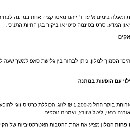
לה בימים א' עד ד' ייהנו מאטרקציה אחת במתנה לבחירה מת
המדע, סרט בסינמה סיטי או ביקור בגן החיות התנ"כי.
ם
 הסמוך למלון. ניתן לבחור בין גלישת סאפ למשך שעה לאדם
 עם הופעות במתנה
בימי חמישי ושישי מציע המלון לינה וארוחת בוקר החל מ-1,200 ₪ לזוג, הכוללת כרטי
ות
המלון מציע את אחת ההטבות האטרקטיביות של הקיץ: