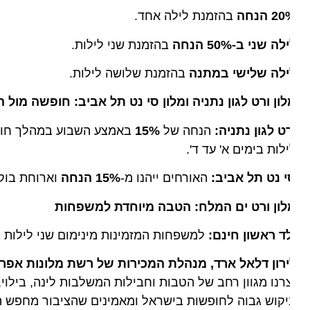
2 הנחה
בהזמנת לילה אחד.
לה שני ב-50% הנחה
בהזמנת שני לילות.
ילה שלישי במתנה
בהזמנת שלושה לילות.
ון ורט לגון נתניה ומלון סי נט תל אביב: חופשה מול הים
ט לגון נתניה:
הנחה של
15%
באמצע השבוע במהלך חודש יולי
לות בימים א' עד ד'.
 נט תל אביב:
האורחים ייהנו מ-
15% הנחה
וארוחת בוקר במ
לון ורט ים המלח: הטבה מיוחדת למשפחות
ד ראשון חינם:
למשפחות המזמינות מינימום שני לילות באמצע
ירון דלאל ארד, מנהלת המכירות של רשת מלונות אפריקה
רנו מגוון רחב של הטבות וחבילות המשלבות לינה, בילוי, א
קוש גבוה לחופשות בישראל ומאמינים שהציבור מחפש היום ע