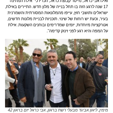
ואילו אבי כראל, מייסד קבוצת כראל, הכריז כי "אילת המתינה
17 שנה לרגע הזה בו תחל בנייה של מלון חדש. התיירים באילת,
ישראלים ותושבי חוץ, עייפו מהמלונאות המסורתית והשמרנית
בעיר, וכעת יש רוחות של שינוי. תוכניות לבניית מלונות חדשים,
אטרקציות מיוחדות, יזמים שמדרימים ובוחנים השקעות. אילת
על המפה והיא רגע לפני זינוק קדימה".
מימין, ליאון אביגד מבעלי רשת בראון, אבי כראל יזם בראון 42