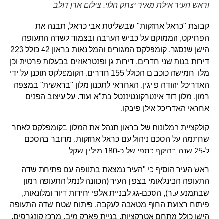
וראש העיר אילת מאיר יצחק הלוי. צילום ארן דולב
קבוצת "כראל אחזקות" שבשליטת אבי כראל, תבנה את
הפרויקט, הממוקם על כביש הערבה ובצמוד לשדה התעופה
הישן שנסגר. קומפלקס המגורים והמלונאות בראון 42 כולל 223
דירות בנות שני חדרים, דירות גן ופנטהאוזים בבעלות פרטית וכן
מלון חמישה כוכבים הכולל 155 חדרים. הקומפלקס תוכנן על ידי
האדריכל יהודה פייגין, האחראי לתכנון מלון "בראשית" במצפה
רמון, מלון דוד אינטרקונטיננטל בת"א ועוד. על עיצוב הפנים
אחראי האדריכל אילן פיבקו.
קולקציית המלונות של בראון תנהל את המלון בקומפלקס לאחר
שחתמה על הסכם ניהול עם כראל אחזקות. מדובר בהסכם
ל-25 שנה בהיקף כספי של כ-180 מיליון שקל.
ראש העיר הוסיף כי "העיר נמצאת בתנופה עם פתיחת שדה
התעופה הבינלאומי בצפון העיר (הכוונה לנמל התעופה רמון
שבתמנע ע.ר), הסכם-גג לבניית אלפי יחידות דיור ומלונאות,
פיתוח רצועת החוף מטאבה לעקבה, פיתוח שטח שדה התעופה
הישן כולל מתחם אטרקציות, בניית פארק מים, מרכז קונגרסים,