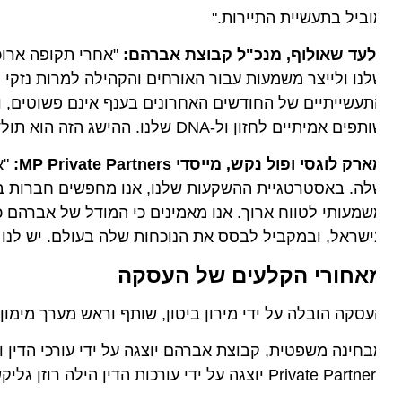
ביל בתעשיית התיירות."
לעד שאולוף, מנכ"ל קבוצת אברהם:
"אחרי תקופה ארוכה ו
נו ולייצר משמעות עבור האורחים והקהילה למרות נזקי המל
עשייתיים של החודשים האחרונים בענף אינם פשוטים, ולכ
 אמיתיים לחזון ול-DNA שלנו. ההישג הזה הוא תולדה של עבודה קשה ויוצאת דופן של אנשי הקבוצה והצוות המדהים שלנו."
רק לוגסי ופול נקש, מייסדי MP Private Partners:
"אנו 
ה. באסטרטגיית ההשקעות שלנו, אנו מחפשים חברות בעלות י
מעותי לטווח ארוך. אנו מאמינים כי המודל של אברהם כול
שראל, ובמקביל לבסס את הנוכחות שלה בעולם. יש לנו אמו
אחורי הקלעים של העסקה
סקה הובלה על ידי מירון ביטון, שותף וראש מערך מימון תאגידי ומי
חינה משפטית, קבוצת אברהם יוצגה על ידי עורכי הדין ויוה 
Private P יוצגה על ידי עורכות הדין הילה רוזן גליקשטיין ושירלי דהן ממשרד עורכי הדין