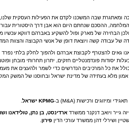
מאתגרת שבה המשכנו לקדם את הפעילות העסקית שלנו, להי
חמה, ההסכם שנחתם היום הוא אבן דרך היסטורית עבור הקבו
ן הבחירה של מארק ופול להשקיע באברהם דווקא עכשיו מרג
גאים להצטרף לקבוצת אברהם ולהפוך לחלק בלתי נפרד מנת
סודות פונדמנטליים חזקים, יתרון תחרותי מובחן ופוטנצי
ל את כל המרכיבים הנדרשים כדי לשמר ולהעצים את מעמד ה
ן מלא בעתידה של מדינת ישראל ובחוסנו של המשק המקומי."
זוגים ורכישות (M&A) ב-
KPMG ישראל
.
גייר ויואב דנקנר ממשרד
ארדינסט, בן נתן, טולידאנו ושות'
פירון
.