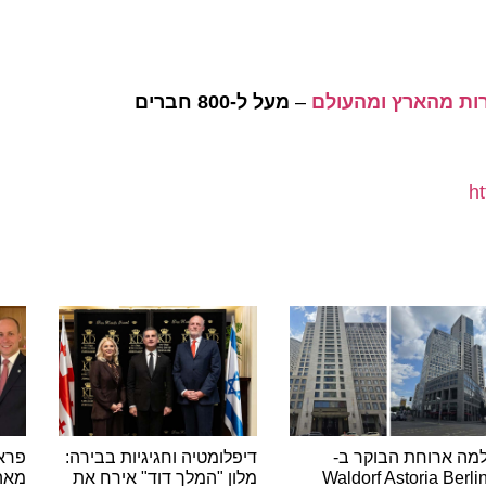
–
מעל ל-800 חברים
ארוחת הבוקר ב-
דיפלומטיה וחגיגיות בבירה:
פראג: יו
Waldorf Astoria B
מלון "המלך דוד" אירח את
מאה הצר