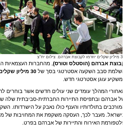
צת אברהם. צילום יח"צ
בוצת אברהם (הוסטלס וטורס)
, מהחברות העצמאיות המובילו
שלמת סבב השקעה אסטרטגי בסך של
30 מיליון שקלים
. א
שקיע עוגן אסטרטגי חדש.
חורי המהלך עומדים שני עולים חדשים אשר בוחרים להביע 
 אברהם ובתפיסת התיירות החברתית-סביבתית שלה שותף א
ורכבים בתולדותיו והענף כולו נאבק על הישרדותו. השקעה כז
ישראל. מעבר לכך, העסקה משקפת את המחויבות של משקיעי
לטפורמת האירוח והתיירות של אברהם בפרט.