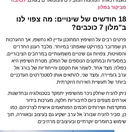
מעמדו כאחד המלונות המובילים והמפוארים בעולם.
לכתבה
מביקור במלון
18 חודשים של שינויים: מה צפוי לנו
ב"מלון 7 כוכבים?
פרטים רבים על השיפוץ המתוכנן עדיין לא נחשפו, אך ההערכות
הן שמדובר בפרויקט שאפתני במיוחד. מלבד רענון החדרים
והסוויטות, צפויות גם שינויים משמעותיים במרחבים הציבוריים,
במסעדות ובמתקנים הנוספים של המלון. מטרת השיפוץ היא
כפולה: מצד אחד, לשמר את הקסם והייחודיות של בורג' אל
ערב ג'ומיירה, ומצד שני, להתאים אותו לסטנדרטים העדכניים
ביותר של תעשיית האירוח היוקרתית.
ניתן להניח שחלק ניכר מהשיפוץ יתמקד בטכנולוגיה ובחדשנות.
אורחים מצפים כיום לחיבוריות חלקה, מערכות בידור
מתקדמות ושירותים חכמים המותאמים אישית לצרכיהם. כמו
כן, סביר להניח שבורג' אל ערב ישקיע גם בעיצוב ובאווירה, תוך
שימוש בחומרים יוקרתיים ובעיצובים מרהיבים.