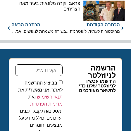
פראג: יוקרה מלונאית בעיר מאה
הצריחים
הכתבה הקודמת
הכתבה הבאה
מהיסטוריה לעתיד: לופטהנזה חוגגת 100 שנה וחונכת את מרכז "האנגר וואן"
בשורה משמחת לנופשים: אג'יאן איירליינס מקדימה את חזרתה לישראל
הרשמה
לניוזלטר
הירשמו עכשיו
בביצוע ההרשמה
לניוזלטר שלנו כדי
לאתר, אני מאשר/ת את
להשאר מעודכנים
תנאי השימוש
ואת
מדיניות הפרטיות
ומסכים/ה לקבל תכנים
ועדכונים, כולל מידע על
מבצעים וחומרים