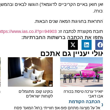
ן חואן באיים הקריביים לדוגמא?) הוגשו לבאים ובהמשך ה
ורה.
התראות בחגיגות המאה שנים הבאות.
ובת מקוצרת לכתבה זו:
https://www.ias.co.il?p=94903
תפו את הכתבה ברשתות החברתיות:
ולי יעניין גם אתכם
יזאייר ערכה טיסת בכורה
בוקינג קום: מתגמלים
מנכ"
בו דאבי
לקוחות ישראלים
הכתבה הקודמת
אל על מציגה מתחם פופ-אפ חווייתי בחול המועד פסח