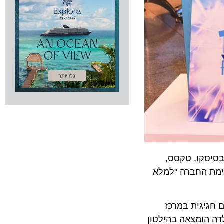
ד בסיסקו, טקסס,
רוב ל-10 מיליון חברי צוות במשימת החברה "למלא
יגית במרכז
 קולדה הומצאה בהילטון