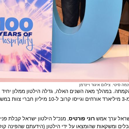
י. צילום איגור ויינרמן
ית מציינת בתקופת האביב 100 שנה להקמתה. במהלך מאה השנים האלה, גדלה הילטון ממלון יחי
לכמעט 5,500 בתי מלון ב -106 מדינות, שבהן אירחו יותר מ-3 מיליארד אורחים וגייסו ק
אל ערך אמש
רוני פורטיס
, מנכ"ל הילטון ישראל קבלת פנים חג
ן, עם למעלה מ-300 אורחים. מאכלים ומשקאות שהומצאו על ידי הילטון (הידעתם שהפינה